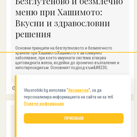
Безглутеново и безмлечно
меню при Хашимото:
Вкусни и здравословни
решения
Основни принципи на безглутеновото и безмлечното
хранене при ХашимотоХашимото е автоимунно
заболяване, при което имунната система атакува
щитовидната жлеза, водейки до хронично възпаление и
хипотиреоидизъм. Основният подход към&#8230;
29.07.2026
7
Vkusnotiiki.bg използва "
бисквитки
", за да
персонализира информацията на сайта ни за теб.
Повече информация
Нисковъглехидратно
ПРИЕМАМ
хранене при инсулинова