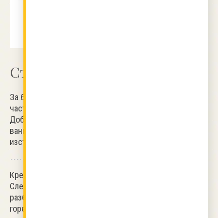
подготовка
готвене
общо
60
30
90
минути
минути
минути
Стъпки
За блатовете: Разделете
всички
продукти на три
части. Разбийте яйцата със захарта до побеляване.
Добавете млякото, брашното с бакпулвера и
ванилията. Изпечете блатовете и ги оставете да
изстинат.
Крема се прави според рецептата за 'Жълт
крем
'.
След като се свали от огъня, добавете маслото,
разбъркайте и залейте блатовете, докато кремът е
горещ. По желание може да се сиропира.