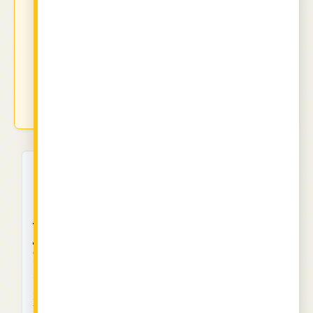
Пробва ли тази рецепта?
Тагни ни
@vkusnotiiki.bg
или използвай хаштаг
#vkusnotiiki.bg
- ще се радваме да видим твоите
творения! Може и да натиснеш "Сготвих" бутона :)
Хранителни стойности
Размер на порцията:
1 парче
Калории
350
Общо мазнини
18g
Наситени мазнини
10g
Транс мазнини
0.0g
Холестерол
60mg