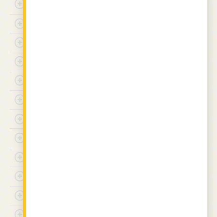
30
с.
л.
брашно
3 бакпулвера
12 ванилии
За крема:
1
л
прясно мляко
300
гр.
захар
4 яйца
150
гр.
брашно
2 ванилии
100
гр.
масло
За украса:
смлени орехи