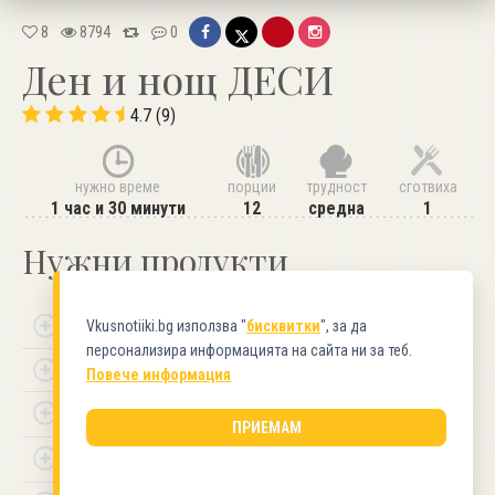
8
8794
0
Ден и нощ ДЕСИ
4.7 (9)
нужно време
порции
трудност
сготвиха
1 час и 30 минути
12
средна
1
Нужни продукти
За 3
бр.
блата:
Vkusnotiiki.bg използва "
бисквитки
", за да
персонализира информацията на сайта ни за теб.
6 яйца
Повече информация
18
с.
л.
захар
ПРИЕМАМ
30
с.
л.
прясно мляко