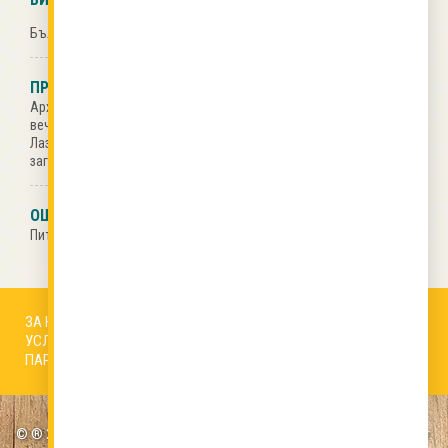
Българска кухня
ПРАЗНИЦИ
Архангеловден
,
Атанасовден
,
Бабинден
,
Благовещение
,
Бъдни
вечер
,
Васильовден
,
Великден
,
Димитровден
,
Коледа
,
Лазаровден и Цветница
,
Петковден
,
Петровден
,
Сирни
заговезни
ОЩЕ ОТ ТОЗИ АВТОР
Пита листа
,
Рафаело ДЕСИ
,
Тиквеник Дес
ЗА НАС
АВТОРИ
РЕДАКЦИОННА ПОЛИТИКА
УСЛОВИЯ ЗА ПОЛЗВАНЕ
БИСКВИТКИ
КОНТАКТИ
ПАРТНЬОРИ
© ® 2026 ВСИЧКИ ПРАВА ЗАПАЗЕНИ VKUSNOTIIKI.bg | Онлайн от 2007 г.