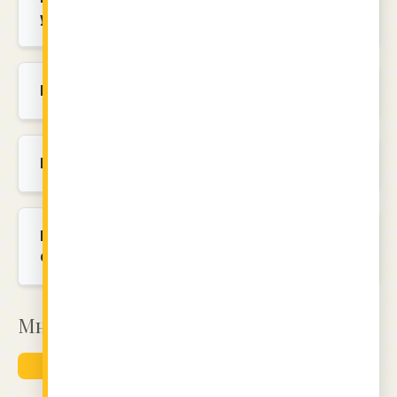
украсата?
Как мога да направя крема по-плътен?
Мога ли да заменя орехите с други ядки?
Какъв вид сироп е подходящ за
сиропиране на блатовете?
Mнения на кулинари
ДОБАВИ КОМЕНТАР