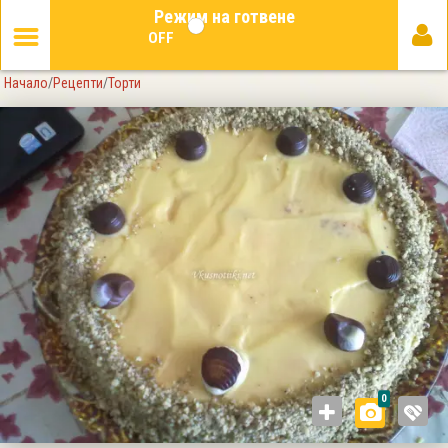
Режим на готвене
OFF
Начало
/
Рецепти
/
Торти
0