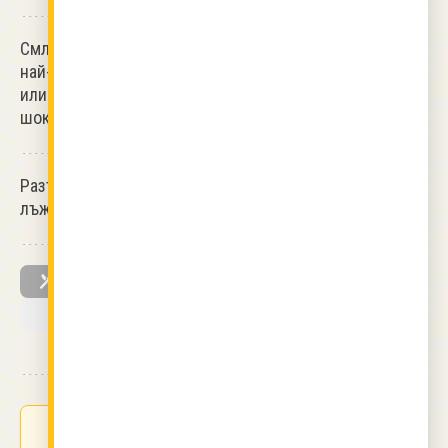
Смлените орехи се полепят отстрани на тортата, а
най-отгоре се прави тънко бордюрче от разтопен бял
или кафяв
шоколад
. Бързо се нареждат
шоколадовите
бонбони
върху шоколада.
Разтопете шоколада на
водна баня
с 5-6 супени
лъжици олио и
масло
, колкото едно орехче.
СГОТВИХ
ОТ
DESISLAVAKOLI