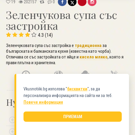
19
202157
0
Зеленчукова супа със
застройка
4.3 (14)
Зеленчуковата супа със застройка е
традиционна
за
българската и балканската кухня (известна като чорба).
Отличава се със застройката от яйце и
кисело мляко
, която я
прави плътна и хранителна.
нужно време
порции
трудност
сготвиха
45 минути
4
лесна
3
Vkusnotiiki.bg използва "
бисквитки
", за да
персонализира информацията на сайта ни за теб.
Нужни продукти
Повече информация
ПРИЕМАМ
1 глава лук
2 бр моркова