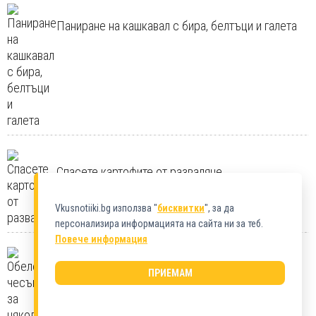
Паниране на кашкавал с бира, белтъци и галета
Спасете картофите от разваляне
Vkusnotiiki.bg използва "
бисквитки
", за да
персонализира информацията на сайта ни за теб.
Повече информация
Обелете чесъна за няколко секунди
ПРИЕМАМ