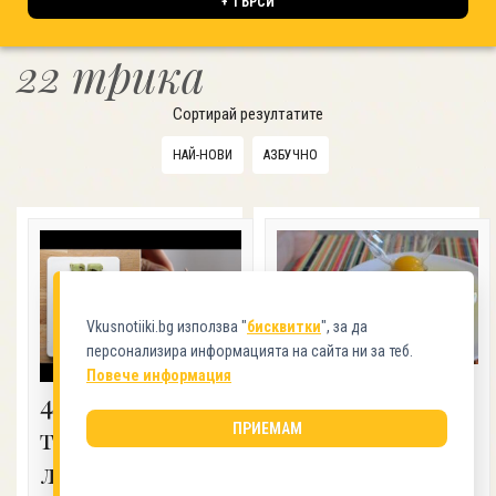
+ ТЪРСИ
22 трика
Сортирай резултатите
НАЙ-НОВИ
АЗБУЧНО
Vkusnotiiki.bg използва "
бисквитки
", за да
персонализира информацията на сайта ни за теб.
Повече информация
Как лесно да
4 Практични
отделим
ПРИЕМАМ
трика за всеки
жълтъците от
любител на
белтъците?