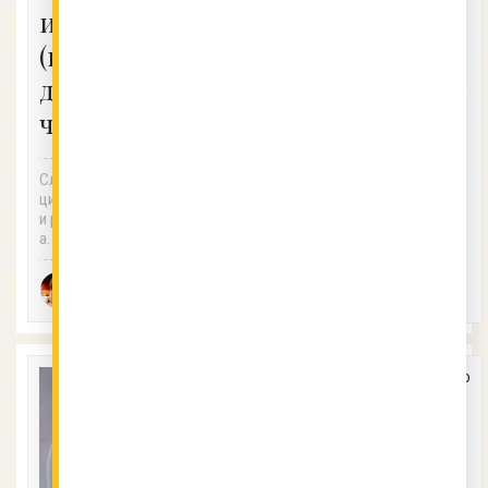
Поръсете във врящата вода
и зеленчуци
половин чаена лъжичка сода
(като чери
за хляб, докато яйцата се ва
рят....
домати и
Ралица
череши)?
17.12.2017
Модрева
Сложете плодовете/зеленчу
ците между две чинии&nbsp;
и разрежете с нож по средат
а. :-)
Алекс
20.12.2017
Раева
Как да
направим