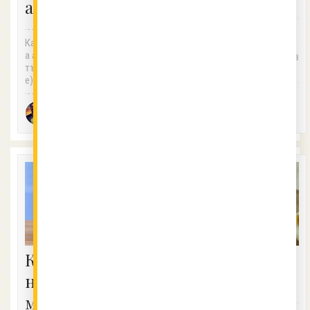
авокадото
Счупете яйцата в купа. Вземе
Как да проверим зрелостта н
те празно шише, стиснете го,
а авокадото Проверете под с
за да излезе въздуха, постав
тъблото (махнете го и вижт
ете...
е)....
Chef
2.01.2018
Любомир
Vkusnotiiki
6.06.2023
Ангелов
Как бързо да
Как да обелим
нарежем
сварено яйце?
малки плодове