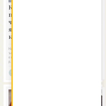
кристално
Как да
чисти кубчета
премахнем
лед?
черупките
яйца от
Вместо да използвате студе
на вода от мивката, сварете
купата?
вода и я изсипете във форми
чката...
Намокрете връхчетата на пр
Chef
8.12.2017
ъстите си за по-лесно улавян
Vkusnotiiki
е на черупките-бегълци.&nbs
p;
Ралица
11.12.2017
Модрева