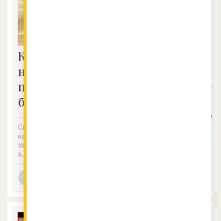
Лесни хитри
трикове за
домакинята
Как да
нарежем
Здравейте, дами и господа! 1.
Колко от вас мразите да чис
подправките
тите риба? Предполагам, че к
акто...
бързо и тънко?
Chef
11.11.2017
Vkusnotiiki
Сложете зелените подправки
на дъската за рязане и изпол
звайте въртящ се нож за пиц
а,...
Ралица
5.12.2017
Модрева