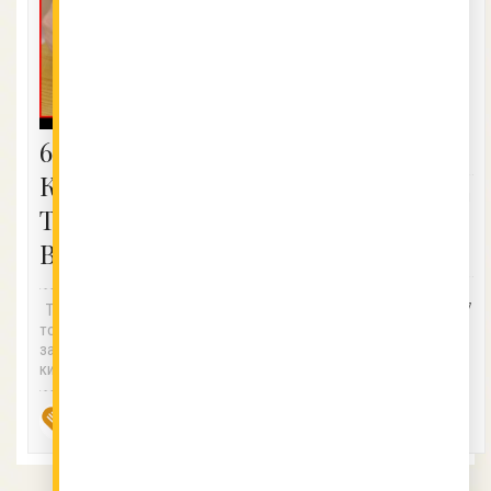
Паниране на
кашкавал с
бира, белтъци
и галета
6 ПОЛЕЗНИ
КУХНЕНСКИ
Вкусни кашкавалчета пане, м
ТРИКА за
оже да получите по следния
начин: Кашкавалът се потап
ВСЕКИ ДЕН
я...
Chef
25.08.2017
Тези трикове са толкова чес
Vkusnotiiki
то използвани, че е напълно
задължително да ги знае все
ки,...
Chef
15.09.2017
Vkusnotiiki