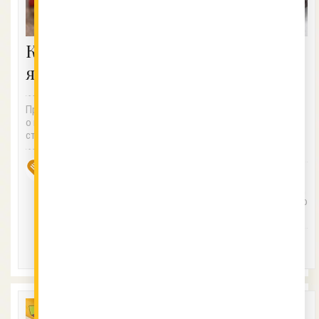
Как да чистим
Как да
ягоди?
проверим
достатъчно
Прокарайте сламка от дънот
узряло ли е
о на ягодата към центъра на
авокадото ни?
ствола. Воала!
Chef
5.12.2017
Издърпайте дръжчицата и п
Vkusnotiiki
роверете какъв е цветът отд
олу. Жълто или зелено - перф
ектно...
Алекс
5.12.2017
Раева