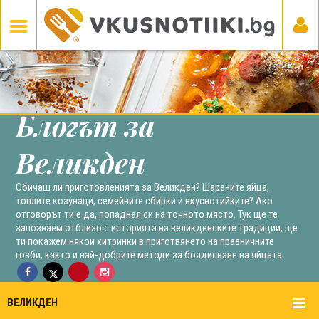
Блогът за
Великден
Обичаш ли приготовленията за Великден? Шарените яйца,
топлите козунаци, семейните сбирки и вкуснотийките? Ако
отговорът ти е да, попаднал си на точното място. Тук ще те
запознаем отблизо с историята на великденските традиции, ще
ти покажем някои хитринки в приготвянето на празничните
гозби, както и най-добрите методи за боядисване на яйцата.
ВЕЛИКДЕН