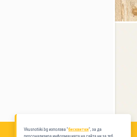
Vkusnotiiki.bg използва "
бисквитки
", за да
персонализира информацията на сайта ни за теб.