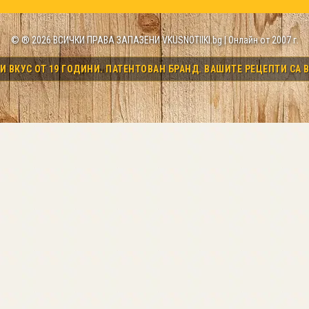
© ® 2026 ВСИЧКИ ПРАВА ЗАПАЗЕНИ VKUSNOTIIKI.bg | Онлайн от 2007 г.
 ВКУС ОТ 19 ГОДИНИ. ПАТЕНТОВАН БРАНД. ВАШИТЕ РЕЦЕПТИ СА В