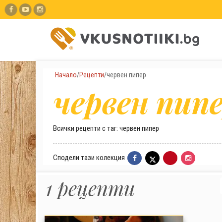
Начало
/
Рецепти
/
червен пипер
червен пип
Всички рецепти с таг: червен пипер
Сподели тази колекция
1 рецепти