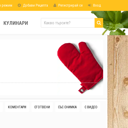
н режим
Добави Рецепта
Регистрирай се
Вход
КУЛИНАРИ
КОМЕНТАРИ
СГОТВЕНИ
СЪС СНИМКА
С ВИДЕО