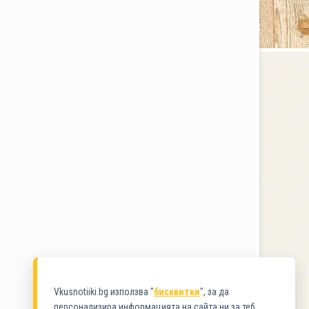
Vkusnotiiki.bg използва "
бисквитки
", за да
персонализира информацията на сайта ни за теб.