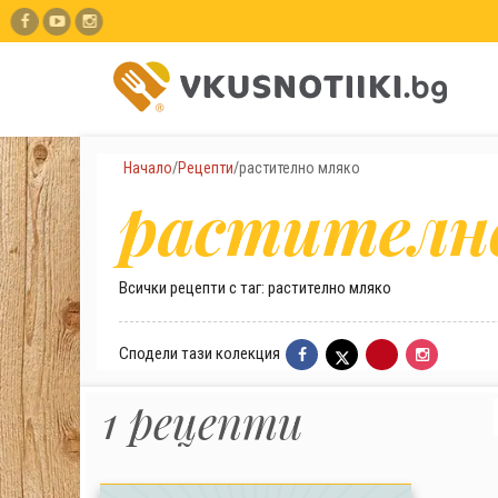
Начало
/
Рецепти
/
растително мляко
растителн
Всички рецепти с таг: растително мляко
Сподели тази колекция
1 рецепти