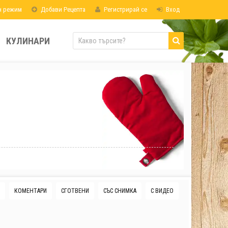
н режим
Добави Рецепта
Регистрирай се
Вход
КУЛИНАРИ
КОМЕНТАРИ
СГОТВЕНИ
СЪС СНИМКА
С ВИДЕО