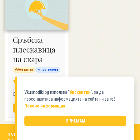
Сръбска
плескавица
на скара
без глутен
протеинова
4.16 (22)
Vkusnotiiki.bg използва "
бисквитки
", за да
0:15
4
2
персонализира информацията на сайта ни за теб.
Повече информация
ВИЖ РЕЦЕПТАТА
ПРИЕМАМ
ЗА НАС
АВТОРИ
РЕДАКЦИОННА ПОЛИТИКА