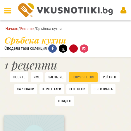
Начало
/
Рецепти
/
Сръбска кухня
Сръбска кухня
Сподели тази колекция
1 рецепти
НОВИТЕ
ИМЕ
ЗАГЛАВИЕ
ПОПУЛЯРНОСТ
РЕЙТИНГ
ХАРЕСВАНИ
КОМЕНТАРИ
СГОТВЕНИ
СЪС СНИМКА
С ВИДЕО