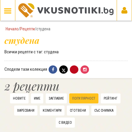
Начало
/
Рецепти
/
студена
студена
Всички рецепти с таг: студена
Сподели тази колекция
2 рецепти
НОВИТЕ
ИМЕ
ЗАГЛАВИЕ
ПОПУЛЯРНОСТ
РЕЙТИНГ
ХАРЕСВАНИ
КОМЕНТАРИ
СГОТВЕНИ
СЪС СНИМКА
С ВИДЕО