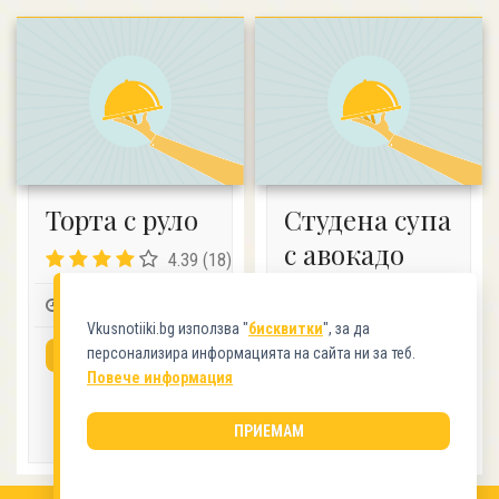
Торта с руло
Студена супа
с авокадо
4.39 (18)
без глутен
кето
00:20
8
1
Vkusnotiiki.bg използва "
бисквитки
", за да
4.31 (13)
персонализира информацията на сайта ни за теб.
ВИЖ РЕЦЕПТАТА
Повече информация
0:30
4
1
ВИЖ РЕЦЕПТАТА
ПРИЕМАМ