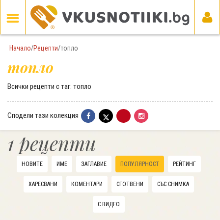
Начало
/
Рецепти
/
топло
топло
Всички рецепти с таг: топло
Сподели тази колекция
1 рецепти
НОВИТЕ
ИМЕ
ЗАГЛАВИЕ
ПОПУЛЯРНОСТ
РЕЙТИНГ
ХАРЕСВАНИ
КОМЕНТАРИ
СГОТВЕНИ
СЪС СНИМКА
С ВИДЕО