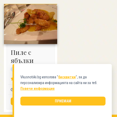
Пиле с
ябълки
протеинова
Vkusnotiiki.bg използва "
бисквитки
", за да
4.56 (8)
персонализира информацията на сайта ни за теб.
Повече информация
0:10
6-8
2
ПРИЕМАМ
ВИЖ РЕЦЕПТАТА