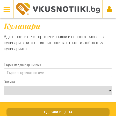
Кулинари
Вдъхновете се от професионални и непрофесионални
кулинари, които споделят своята страст и любов към
кулинарията
Търсете кулинар по име
Значка
+ ДОБАВИ РЕЦЕПТА