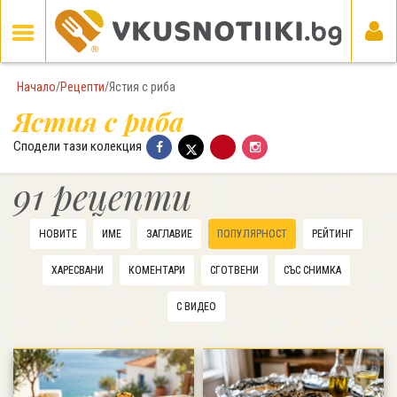
Начало
/
Рецепти
/
Ястия с риба
Ястия с риба
Сподели тази колекция
91 рецепти
НОВИТЕ
ИМЕ
ЗАГЛАВИЕ
ПОПУЛЯРНОСТ
РЕЙТИНГ
ХАРЕСВАНИ
КОМЕНТАРИ
СГОТВЕНИ
СЪС СНИМКА
С ВИДЕО