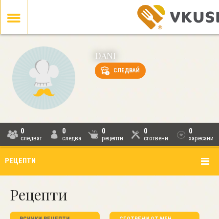
DANI
СЛЕДВАЙ
0
0
0
0
0
следват
следва
рецепти
сготвени
харесани
РЕЦЕПТИ
Рецепти