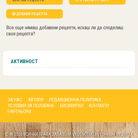
ВСИЧКИ РЕЦЕПТИ
СГОТВЕНИ ОТ МЕН
ДОБАВИ РЕЦЕПТА
Все още нямаш добавени рецепти, искаш ли да споделиш
своя рецепта?
АКТИВНОСТ
ЗА НАС
АВТОРИ
РЕДАКЦИОННА ПОЛИТИКА
УСЛОВИЯ ЗА ПОЛЗВАНЕ
БИСКВИТКИ
КОНТАКТИ
ПАРТНЬОРИ
© ® 2026 ВСИЧКИ ПРАВА ЗАПАЗЕНИ VKUSNOTIIKI.bg | Онлайн от 2007 г.