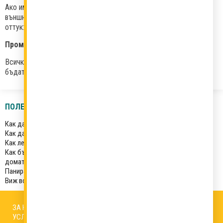
Ако имате притеснения относно бисквитки от доставчици на
външни услуги, свързани с реклама, можете да ги изключите
оттук: http://www.youronlinechoices.com/bg/
Промени в нашата политика за бисквитките
Всички бъдещи промени в нашата Политика за бисквитките ще
бъдат публикувани на тази страница.
ПОЛЕЗНИ ТРИКОВЕ
Как да проверим достатъчно узряло ли е авокадото ни?
Как да мием плодове и зеленчуци?
Как лесно да отделим жълтъците от белтъците?
Как бързо да нарежем малки плодове и зеленчуци (като чери
домати и череши)?
Паниране на кашкавал с бира, белтъци и галета
Виж всички трикове
ЗА НАС
АВТОРИ
РЕДАКЦИОННА ПОЛИТИКА
УСЛОВИЯ ЗА ПОЛЗВАНЕ
БИСКВИТКИ
КОНТАКТИ