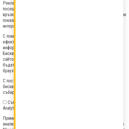
Рекламни бисквитки и Трети страни регистрират вашето
посещение в нашия уебсайт, страниците, които посещавате и
връзките, които следвате. Тази информация се използва, за да ви
показваме реклами, които са съобразени с вас и вашите
интереси.
С помощта на рекламните бисквитки могат се измерят
ефективността на рекламните кампании, като споделим тази
информация с трети страни (маркетингови агенции).
Бисквитките на трети страни се управляват от съответните
сайтове и не се контролират от нас. Някои от тях могат да
бъдат изключени с помощта на общите настройки на вашия
браузър.
С поставяне на отметка по-долу можете да изключите
бисквитките, които в сайта Vkusnotiiki.bg се използват за
събиране на статистическа информация.
Събиране на статистическа информация (напр. Google
Analytics)
Пример: Google Analytics използва бисквитки за изготвяне на
анализи, свързани с използването на уебсайта от потребителите.