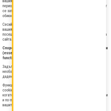
вашия компютър, лаптоп, таблет или смартфон за по-дълъг
период от време и не губят своята валидност, когато браузърът
се затвори. Срокът им на валидност може да варира, но
обикновено не е по-дълъг от 6 месеца.
Сесийните (временни) бисквитки се съхраняват временно на
вашия компютър, лаптоп, таблет или смартфон, когато
посещавате сайт с цел да се подобри времето за зареждане на
сайта. Изтриват се в момента, в който затворите страницата.
Според необходимостта на услугата биват- задължителни
(essential cookies), функционални (Performance and
functionality cookies), рекламни и трети страни.
Задължителните бисквитки (essential cookies) са абсолютно
необходими за правилното функциониране на сайта или за
дадена функционалност, която потребителят иска да използва.
Функционалните бисквитки (Performance and functionality
cookies) се използват, за да ви разпознаем следващия път,
когато посетите нашия уебсайт и за да ви предложим подобрени
и по-персонализирани функции, като например запаметяване на
вашите предпочитания.