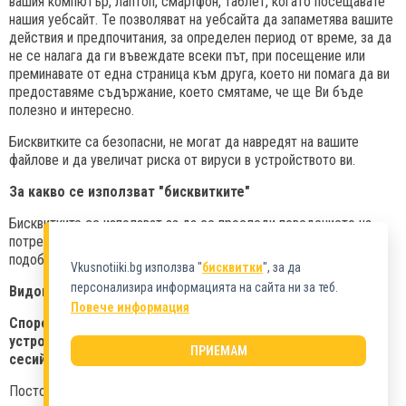
вашия компютър, лаптоп, смартфон, таблет, когато посещавате
нашия уебсайт. Те позволяват на уебсайта да запаметява вашите
действия и предпочитания, за определен период от време, за да
не се налага да ги въвеждате всеки път, при посещение или
преминавате от една страница към друга, което ни помага да ви
предоставяме съдържание, което смятаме, че ще Ви бъде
полезно и интересно.
Бисквитките са безопасни, не могат да навредят на вашите
файлове и да увеличат риска от вируси в устройството ви.
За какво се използват "бисквитките"
Бисквитките се използват за да се проследи поведението на
потребителите и предпочитания им с цел оптимизиране и
подобряване на структурата и съдържанието на сайта.
Vkusnotiiki.bg използва "
бисквитки
", за да
персонализира информацията на сайта ни за теб.
Видове "бисквитки"
Повече информация
Според времето, за което ще бъдат запазени в
устройството на потребителя биват- постоянни (трайни) и
ПРИЕМАМ
сесийни (временни).
Постоянните (трайни) бисквитки се съхраняват като файл на