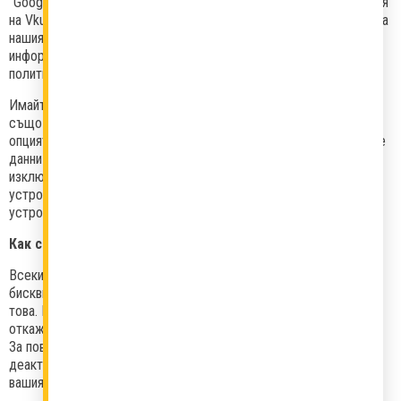
"Google" използва получените статистически данни и предоставя
на Vkusnotiiki.bg информация, свързана с начина на използване на
нашия сайт от потребителите. Споделената статистическа
информация не съдържа никакви лични данни, като е обект на
политиката за конфиденциалност на Google, Inc.
Имайте в предвид, че за изключване на бисквитките по-горе
също използваме бисквитки (optout_cookies), и ако изберете
опцията по горе съответната бисквитка за обработка на личните
данни и функционалностите за рекламиране ще бъдат
изключени, докато нашите бисквитки се съхраняват на вашето
устройство за 6 месеца. Деактивирането важи само за
устройството, за което е изключено.
Как се изтриват бисквитки?
Всеки потребител знае кога и дали браузърът получава
бисквитки, тъй като той ви уведомява при първо посещение за
това. По този начин имате възможност да приемете или да
откажете дадена бисквитка.
За повече информация как можете да блокирате, изтриете или
деактивирате бисквитки, моля, прегледайте настройките на
вашия браузъра или устройство.