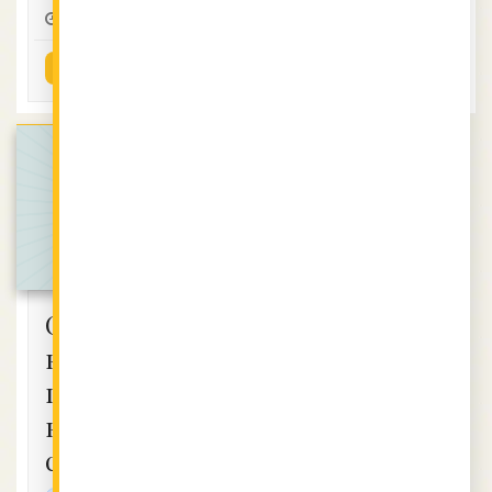
0:00
4
1
ВИЖ РЕЦЕПТАТА
нова
Сладки
картофи,
пълнени с
киноа и
спанак