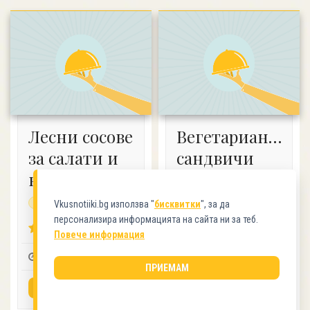
Лесни сосове
Вегетариански
за салати и
сандвичи
картофи
4.11 (14)
без глутен
Vkusnotiiki.bg използва "
бисквитки
", за да
- -
2-3
1
персонализира информацията на сайта ни за теб.
4.33 (12)
Повече информация
ВИЖ РЕЦЕПТАТА
- -
5
1
ПРИЕМАМ
ВИЖ РЕЦЕПТАТА