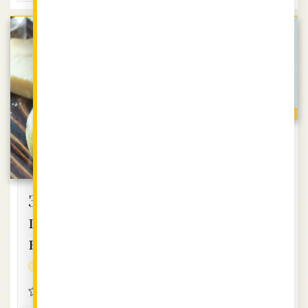
Протеинов
сладолед
без глутен
протеинова
Зеленини с
4.18 (14)
пармезанов
винегрет
0:30
1
1
без глутен
кето
ВИЖ РЕЦЕПТАТА
0 (0)