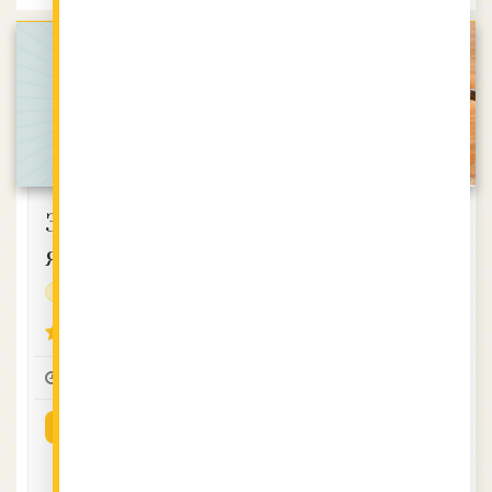
Запечени
Домашен
ябълки
зеленчуков
бульон
без глутен
без глутен
4.23 (11)
5 (2)
0:10
4
1
0:30
4
1
ВИЖ РЕЦЕПТАТА
ВИЖ РЕЦЕПТАТА