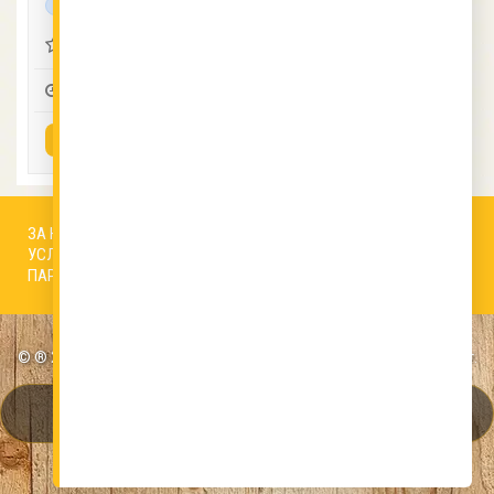
протеинова
0 (0)
00:40
2
1
ВИЖ РЕЦЕПТАТА
ЗА НАС
АВТОРИ
РЕДАКЦИОННА ПОЛИТИКА
УСЛОВИЯ ЗА ПОЛЗВАНЕ
БИСКВИТКИ
КОНТАКТИ
ПАРТНЬОРИ
© ® 2026 ВСИЧКИ ПРАВА ЗАПАЗЕНИ VKUSNOTIIKI.bg | Онлайн от 2007 г.
НАДЕЖДНОСТ И ВКУС ОТ 19 ГОДИНИ. ПАТЕНТОВАН
БРАНД. ВАШИТЕ РЕЦЕПТИ СА В СИГУРНИ РЪЦЕ.