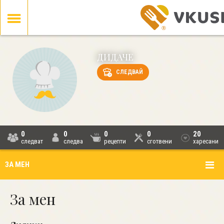
ДИДАЧЕ
СЛЕДВАЙ
0
0
0
0
20
следват
следва
рецепти
сготвени
харесани
ЗА МЕН
За мен