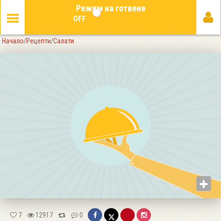
Режим на готвене
OFF
Начало
/
Рецепти
/
Салати
7
12917
0