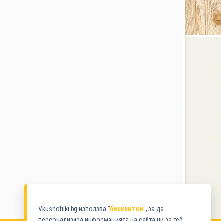
Vkusnotiiki.bg използва "
бисквитки
", за да
персонализира информацията на сайта ни за теб.