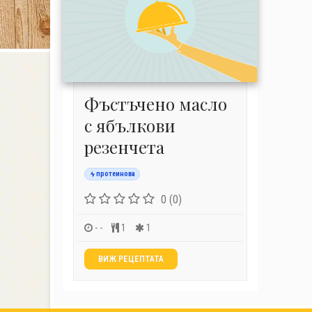
Фъстъчено масло
с ябълкови
резенчета
протеинова
0 (0)
- -
1
1
ВИЖ РЕЦЕПТАТА