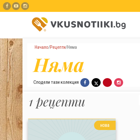
Начало
/
Рецепти
/
Няма
Няма
Сподели тази колекция
1 рецепти
нова