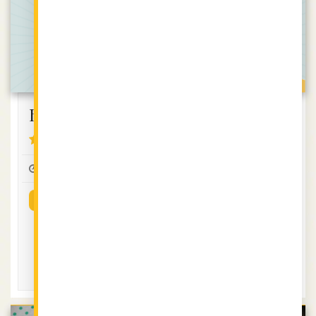
Баклава III
Казан Диби
(На дъното
4.36 (14)
на казана)
0:45
10-12
2
без глутен
ВИЖ РЕЦЕПТАТА
4.12 (8)
1:00
12-15
2
ВИЖ РЕЦЕПТАТА