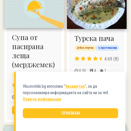
Супа от
Турска пача
пасирана
без глутен
протеинова
леща
4.69 (8)
(мерджемек)
0:30
4
1
без глутен
протеинова
ВИЖ РЕЦЕПТАТА
4.42 (12)
Vkusnotiiki.bg използва "
бисквитки
", за да
персонализира информацията на сайта ни за теб.
0:15
4
1
Повече информация
ВИЖ РЕЦЕПТАТА
ПРИЕМАМ