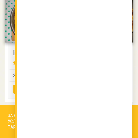
Баклава IV
Пиде
4.23 (15)
4.08 (12)
1:30
15
2
0:30
6
2
ВИЖ РЕЦЕПТАТА
ВИЖ РЕЦЕПТАТА
ЗА НАС
АВТОРИ
РЕДАКЦИОННА ПОЛИТИКА
УСЛОВИЯ ЗА ПОЛЗВАНЕ
БИСКВИТКИ
КОНТАКТИ
ПАРТНЬОРИ