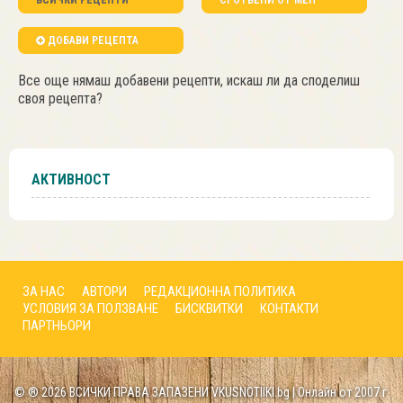
ВСИЧКИ РЕЦЕПТИ
СГОТВЕНИ ОТ МЕН
ДОБАВИ РЕЦЕПТА
Все още нямаш добавени рецепти, искаш ли да споделиш
своя рецепта?
АКТИВНОСТ
ЗА НАС
АВТОРИ
РЕДАКЦИОННА ПОЛИТИКА
УСЛОВИЯ ЗА ПОЛЗВАНЕ
БИСКВИТКИ
КОНТАКТИ
ПАРТНЬОРИ
© ® 2026 ВСИЧКИ ПРАВА ЗАПАЗЕНИ VKUSNOTIIKI.bg | Онлайн от 2007 г.