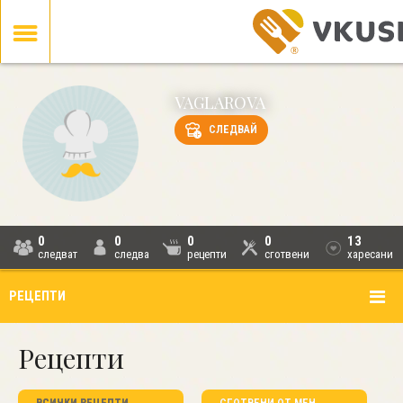
VAGLAROVA
СЛЕДВАЙ
0
0
0
0
13
следват
следва
рецепти
сготвени
харесани
РЕЦЕПТИ
Рецепти