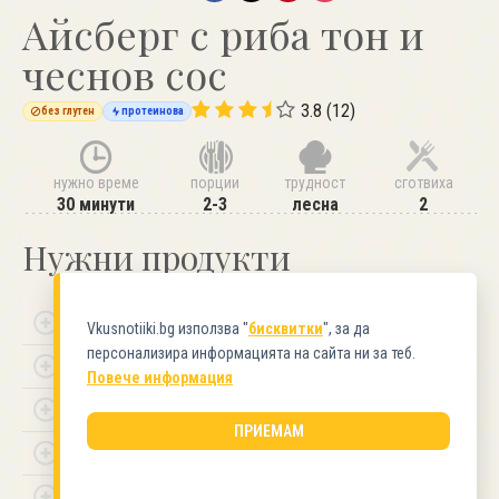
Айсберг с риба тон и
чеснов сос
3.8 (12)
без глутен
протеинова
нужно време
порции
трудност
сготвиха
30 минути
2-3
лесна
2
Нужни продукти
салата айсберг
Vkusnotiiki.bg използва "
бисквитки
", за да
персонализира информацията на сайта ни за теб.
1 консерва риба тон
Повече информация
1/2 консерва царевица
ПРИЕМАМ
чеснов сос:
1/2
пак.
майонеза