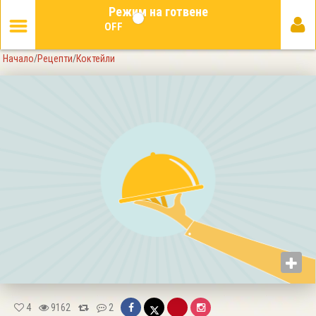
Режим на готвене
OFF
Начало
/
Рецепти
/
Коктейли
4
9162
2