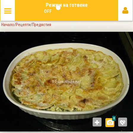
Режим на готвене
OFF
Начало
/
Рецепти
/
Предястия
0