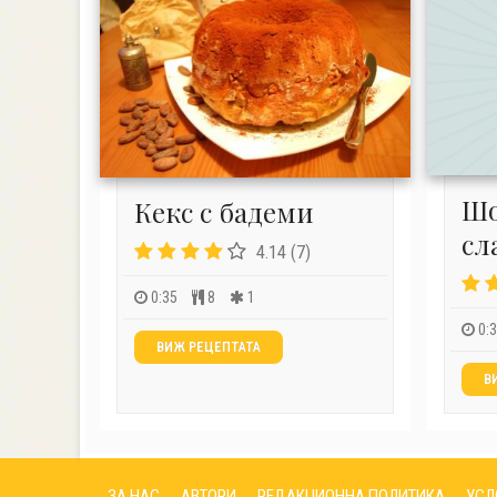
Шо
Кекс с бадеми
сл
4.14 (7)
0:35
8
1
0:
ВИЖ РЕЦЕПТАТА
В
ЗА НАС
АВТОРИ
РЕДАКЦИОННА ПОЛИТИКА
УСЛ