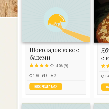
Шоколадов кекс с
Яб
бадеми
с 
4.06 (9)
1:30
8
2
0:
ВИЖ РЕЦЕПТАТА
В