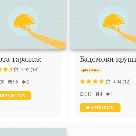
рта таралеж
Бадемови круш
3.92 (18)
без глутен
4.04 (12)
:20
6-8
2
0:10
4
1
ИЖ РЕЦЕПТАТА
ВИЖ РЕЦЕПТАТА