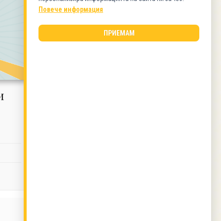
Повече информация
ПРИЕМАМ
и
Бадемови топчета
4.2 (15)
0:25
30
1
ВИЖ РЕЦЕПТАТА