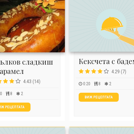
Кексчета с бад
ълков сладкиш
карамел
4.29 (7)
4.43 (14)
0:20
8
2
40
8
2
ВИЖ РЕЦЕПТАТА
ИЖ РЕЦЕПТАТА