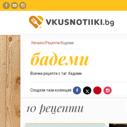
Начало
/
Рецепти
/
бадеми
бадеми
Всички рецепти с таг: бадеми
Сподели тази колекция
10 рецепти