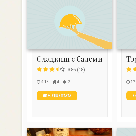
Сладкиш с бадеми
То
3.86 (18)
0:15
4
2
12
ВИЖ РЕЦЕПТАТА
В