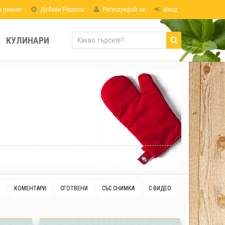
н режим
Добави Рецепта
Регистрирай се
Вход
КУЛИНАРИ
КОМЕНТАРИ
СГОТВЕНИ
СЪС СНИМКА
С ВИДЕО