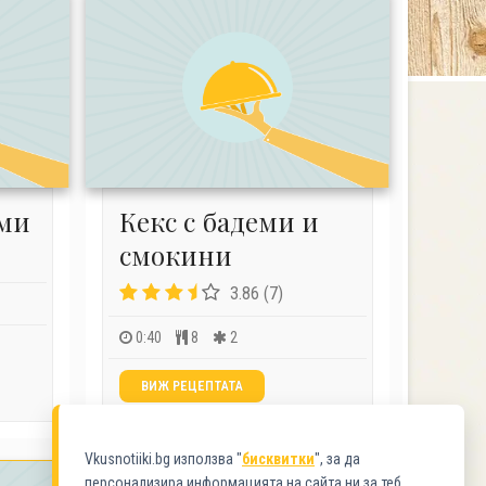
еми
Кекс с бадеми и
смокини
3.86 (7)
0:40
8
2
ВИЖ РЕЦЕПТАТА
Vkusnotiiki.bg използва "
бисквитки
", за да
персонализира информацията на сайта ни за теб.