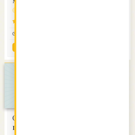
месо
без глутен
протеинова
без глутен
протеинова
4.12 (8)
4.29 (12)
0:10
4
1
- -
4
1
ВИЖ РЕЦЕПТАТА
ВИЖ РЕЦЕПТАТА
Салата с
пилешко