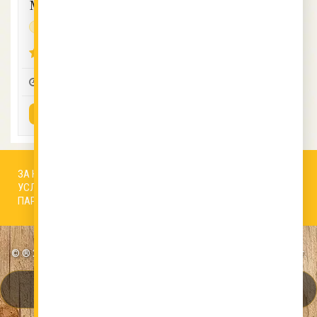
месо
без глутен
протеинова
4.46 (12)
- -
4
1
ВИЖ РЕЦЕПТАТА
ЗА НАС
АВТОРИ
РЕДАКЦИОННА ПОЛИТИКА
УСЛОВИЯ ЗА ПОЛЗВАНЕ
БИСКВИТКИ
КОНТАКТИ
ПАРТНЬОРИ
© ® 2026 ВСИЧКИ ПРАВА ЗАПАЗЕНИ VKUSNOTIIKI.bg | Онлайн от 2007 г.
НАДЕЖДНОСТ И ВКУС ОТ 19 ГОДИНИ. ПАТЕНТОВАН
БРАНД. ВАШИТЕ РЕЦЕПТИ СА В СИГУРНИ РЪЦЕ.