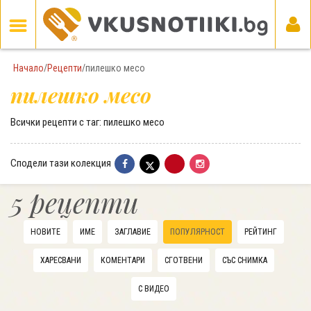
Начало
/
Рецепти
/
пилешко месо
пилешко месо
Всички рецепти с таг: пилешко месо
Сподели тази колекция
5 рецепти
НОВИТЕ
ИМЕ
ЗАГЛАВИЕ
ПОПУЛЯРНОСТ
РЕЙТИНГ
ХАРЕСВАНИ
КОМЕНТАРИ
СГОТВЕНИ
СЪС СНИМКА
С ВИДЕО