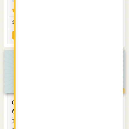
4.14 (22)
0:30
10
2
ВИЖ РЕЦЕПТАТА
Салата с
Салата с
бяло
пилешко
пилешко
филе