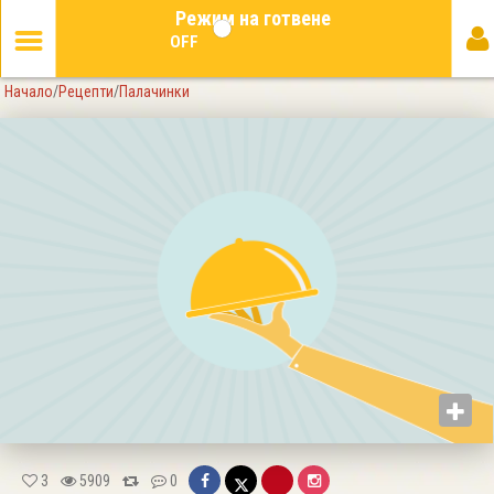
Режим на готвене
OFF
Начало
/
Рецепти
/
Палачинки
3
5909
0