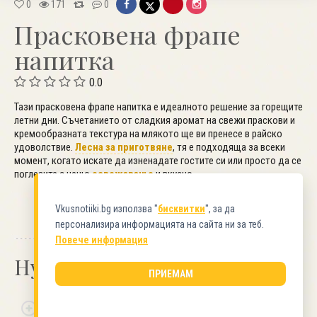
0
171
0
Прасковена фрапе
напитка
0.0
Тази прасковена фрапе напитка е идеалното решение за горещите
летни дни. Съчетанието от сладкия аромат на свежи праскови и
кремообразната текстура на млякото ще ви пренесе в райско
удоволствие.
Лесна за приготвяне
, тя е подходяща за всеки
момент, когато искате да изненадате гостите си или просто да се
поглезите с нещо
освежаващо
и вкусно.
Vkusnotiiki.bg използва "
бисквитки
", за да
нужно време
порции
трудност
сготвиха
персонализира информацията на сайта ни за теб.
10 минути
2
лесна
1
Повече информация
Нужни продукти
ПРИЕМАМ
2
бр.
пресни праскови