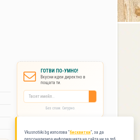
ГОТВИ ПО-УМНО!
Вкусни идеи директно в
пощата ти.
Без спам. Сигурно.
КАТЕГОРИИ
Vkusnotiiki.bg използва "
бисквитки
", за да
персонализира информацията на сайта ни за теб.