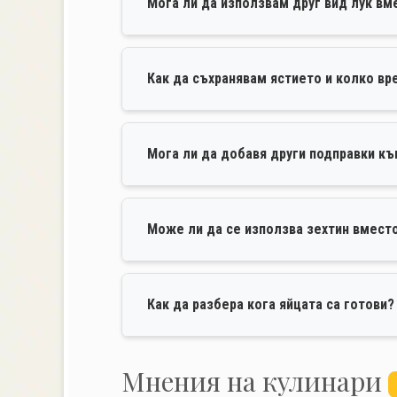
Мога ли да използвам друг вид лук вм
Как да съхранявам ястието и колко в
Мога ли да добавя други подправки к
Може ли да се използва зехтин вмест
Как да разбера кога яйцата са готови?
Mнения на кулинари