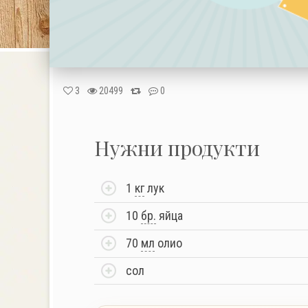
3
20499
0
Нужни продукти
1
кг
лук
10
бр.
яйца
70
мл
олио
сол