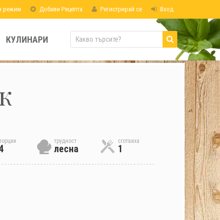
н режим
Добави Рецепта
Регистрирай се
Вход
КУЛИНАРИ
ук
порции
трудност
сготвиха
4
лесна
1