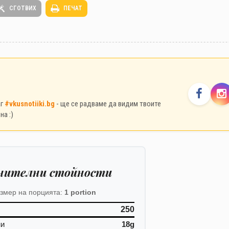
СГОТВИХ
ПЕЧАТ
аг
#vkusnotiiki.bg
- ще се радваме да видим твоите
на :)
нителни стойности
змер на порцията:
1 portion
250
ни
18g