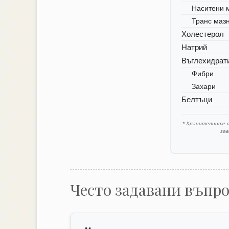
Наситени 
Транс маз
Холестерол
Натрий
Въглехидрат
Фибри
Захари
Белтъци
* Хранителните 
за
Често задавани въпр