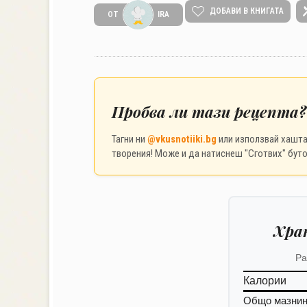
ДОБАВИ В КНИГАТА
ОТ
IRA
Пробва ли тази рецепта?
Тагни ни
@vkusnotiiki.bg
или използвай хашт
творения! Може и да натиснеш "Сготвих" буто
Хра
Ра
Калории
Общо мазни