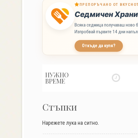
ПРЕПОРЪЧАНО ОТ ВКУСНО
Седмичен Храни
Всяка седмица получаваш ново б
Изпробвай първите 14 дни напъл
Откъде да купя?
НУЖНО
ВРЕМЕ
Стъпки
Нарежете лука на ситно.