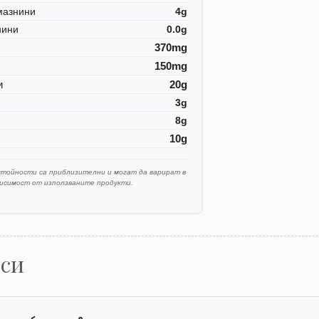
мазнини
4g
нини
0.0g
370mg
150mg
и
20g
3g
8g
10g
стойности са приблизителни и могат да варират в
висимост от използваните продукти.
оси