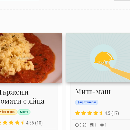
Миш-маш
Пържени
домати с яйца
протеинова
без глутен
кето
4.5 (17)
4.55 (10)
0:20
1
1