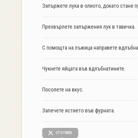
Запържете лука в олиото, докато стане 
Прехвърлете запържения лук в тавичка.
С помощта на лъжица направете вдлъбнат
Чукнете яйцата във вдлъбнатините.
Посолете на вкус.
Запечете ястието във фурната.
СГОТВИХ