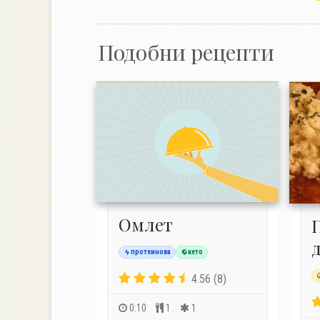
Подобни рецепти
Омлет
протеинова
кето
4.56 (8)
0:10
1
1