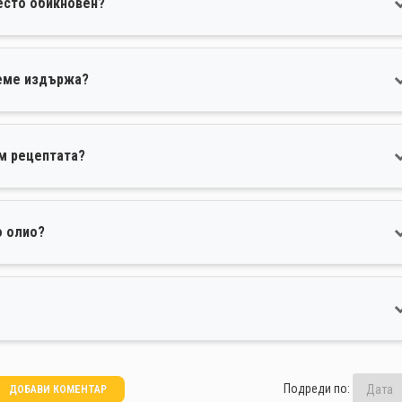
есто обикновен?
реме издържа?
ъм рецептата?
о олио?
Подреди по:
ДОБАВИ КОМЕНТАР