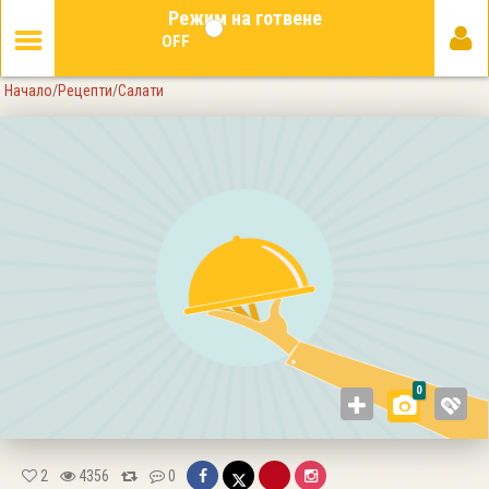
Режим на готвене
OFF
Начало
/
Рецепти
/
Салати
0
2
4356
0