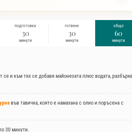
подготовка
готвене
общо
30
30
60
минути
минути
минути
ат се и към тях се добавя майонезата плюс водата, разбърк
урна
във тавичка, която е намазана с олио и поръсена с
ло 30 минути.