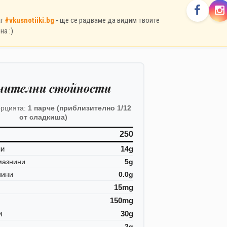
аг
#vkusnotiiki.bg
- ще се радваме да видим твоите
на :)
нителни стойности
орцията:
1 парче (приблизително 1/12
от сладкиша)
250
ни
14g
мазнини
5g
нини
0.0g
15mg
150mg
и
30g
2g