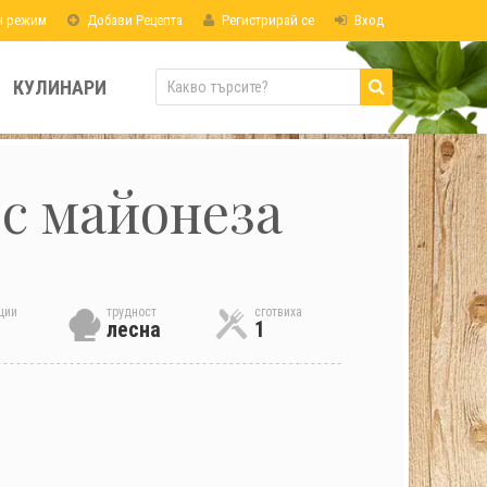
н режим
Добави Рецепта
Регистрирай се
Вход
КУЛИНАРИ
с майонеза
ции
трудност
сготвиха
лесна
1