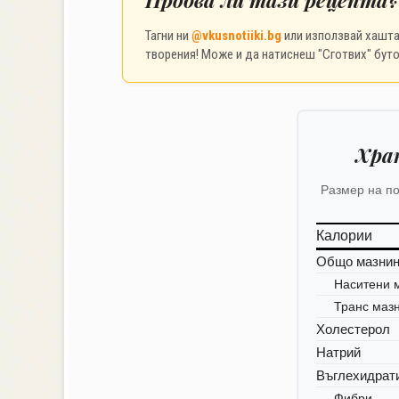
Тагни ни
@vkusnotiiki.bg
или използвай хашт
творения! Може и да натиснеш "Сготвих" буто
Хра
Размер на п
Калории
Общо мазни
Наситени 
Транс маз
Холестерол
Натрий
Въглехидрат
Фибри