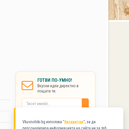
ГОТВИ ПО-УМНО!
Вкусни идеи директно в
пощата ти.
Без спам. Сигурно.
Vkusnotiiki.bg използва "
бисквитки
", за да
персонализира информацията на сайта ни за теб.