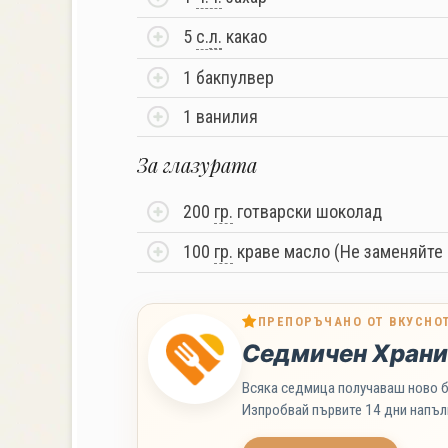
5
с.
л.
какао
1 бакпулвер
1 ванилия
За глазурата
200
гр.
готварски шоколад
100
гр.
краве масло (Не заменяйте 
ПРЕПОРЪЧАНО ОТ ВКУСНО
Седмичен Храни
Всяка седмица получаваш ново б
Изпробвай първите 14 дни напъл