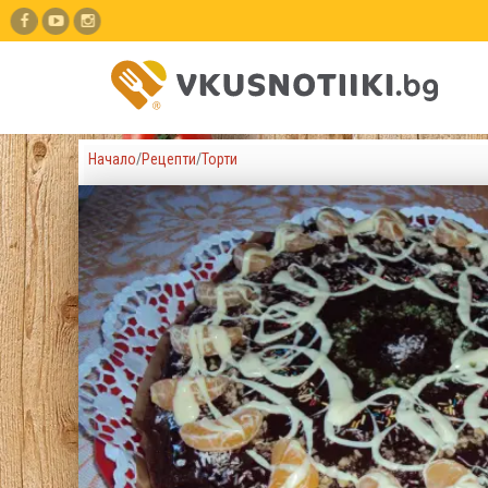
Начало
/
Рецепти
/
Торти