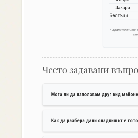
Захари
Белтъци
* Хранителните 
за
Често задавани въпр
Мога ли да използвам друг вид майон
Как да разбера дали сладкишът е гот