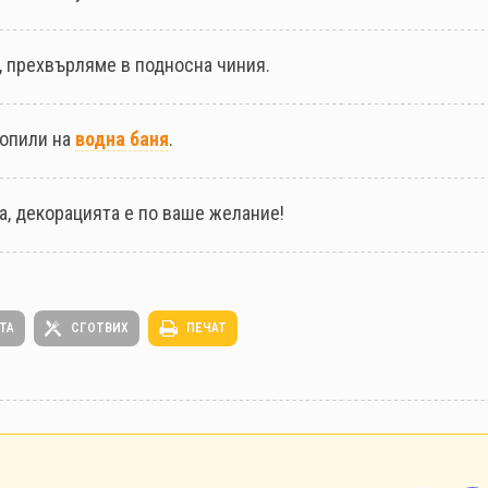
и, прехвърляме в подносна чиния.
топили на
водна баня
.
а, декорацията е по ваше желание!
ТА
СГОТВИХ
ПЕЧАТ