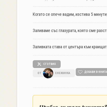
Когато се опече вадим, изстива 5 минут
Заливаме със глазурата, която сме разс
Заливката става от центъра към краищат
СГОТВИХ
ДОБАВИ В КНИГА
ОТ
СНЕЖИНКА
Пробва ли тази рецепта?