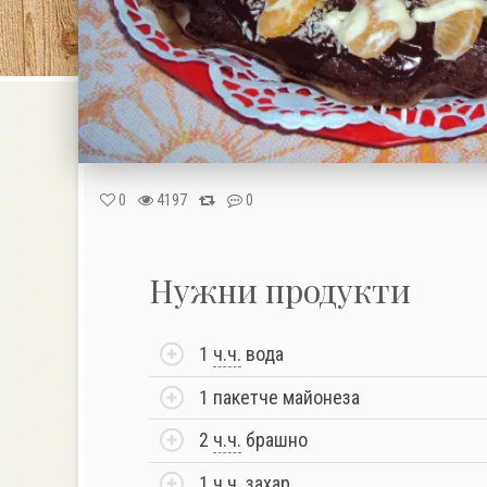
0
4197
0
Нужни продукти
1
ч.ч.
вода
1 пакетче майонеза
2
ч.ч.
брашно
1
ч.ч.
захар