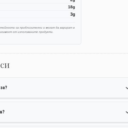
18g
3g
стойности са приблизителни и могат да варират в
висимост от използваните продукти.
оси
еза?
ов?