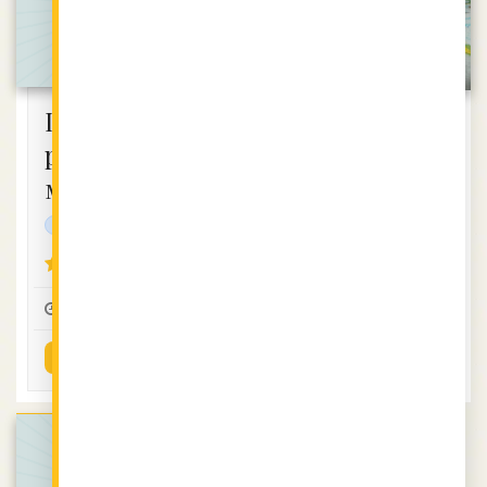
Пилешко
Сладки с
ролце с
готови кори
масълце
и локум
протеинова
4 (7)
4.25 (16)
0:15
12
1
0:20
2
2
ВИЖ РЕЦЕПТАТА
ВИЖ РЕЦЕПТАТА