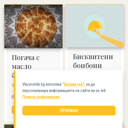
Бисквитени
Погача с
бонбони
масло
&#039;Стели&#039;
4.5 (5)
Vkusnotiiki.bg използва "
бисквитки
", за да
4.46 (13)
2:00
5-6
1
персонализира информацията на сайта ни за теб.
0:45
16
2
Повече информация
ВИЖ РЕЦЕПТАТА
ВИЖ РЕЦЕПТАТА
ПРИЕМАМ