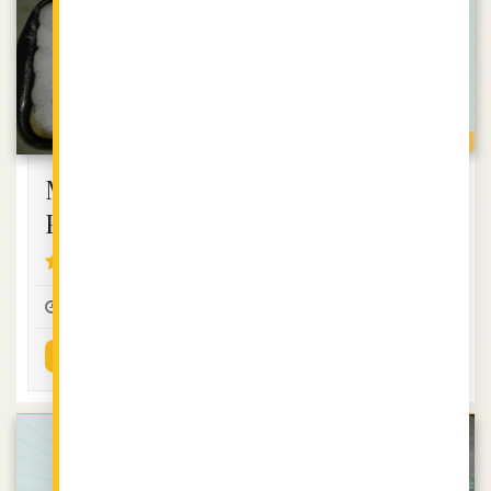
Пиле с гъби
Милинки-
Роси
без глутен
протеинова
4.55 (10)
4.09 (11)
1.00
12
2
0:30
3-4
2
ВИЖ РЕЦЕПТАТА
ВИЖ РЕЦЕПТАТА