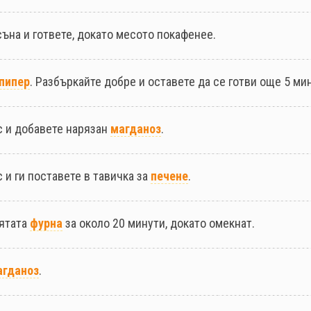
съна и гответе, докато месото покафенее.
 пипер
. Разбъркайте добре и оставете да се готви още 5 ми
с и добавете нарязан
магданоз
.
 и ги поставете в тавичка за
печене
.
рятата
фурна
за около 20 минути, докато омекнат.
агданоз
.