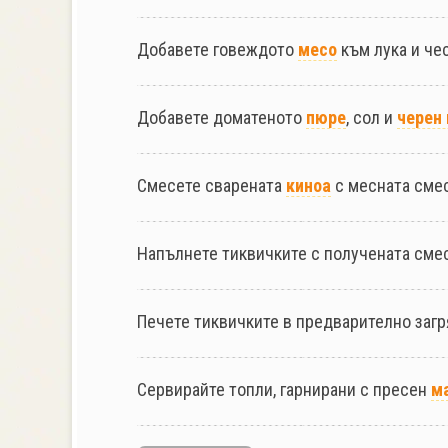
Добавете говеждото
месо
към лука и че
Добавете доматеното
пюре
, сол и
черен
Смесете сварената
киноа
с месната сме
Напълнете тиквичките с получената смес
Печете тиквичките в предварително заг
Сервирайте топли, гарнирани с пресен
м