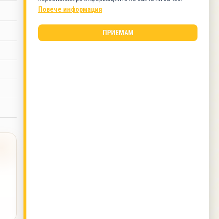
Обяд
Повече информация
ВИД КУХНЯ
ПРИЕМАМ
Здравословна
ОЩЕ ОТ ТОЗИ АВТОР
Риба тон на скара със зелена салата и орехи
,
Салата с киноа, печено пиле и авокадо
,
Пъстърва с лимоново масло и аспержи
,
Телешко филе с пюре от карфиол и чесън