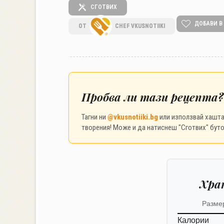
СГОТВИХ
ДОБАВИ В
ОТ
CHEF VKUSNOTIIKI
Пробва ли тази рецепта?
Тагни ни
@vkusnotiiki.bg
или използвай хашт
творения! Може и да натиснеш "Сготвих" буто
Хра
Разме
Калории