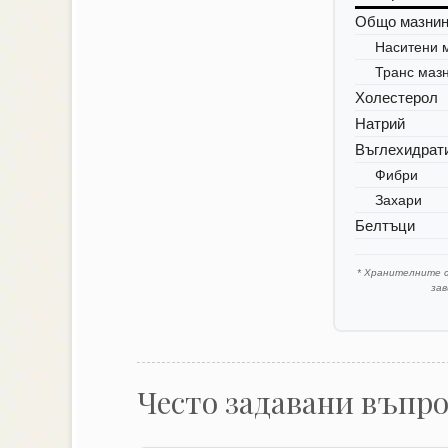
Общо мазни
Наситени 
Транс маз
Холестерол
Натрий
Въглехидрат
Фибри
Захари
Белтъци
* Хранителните 
за
Често задавани въпр