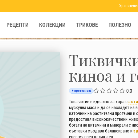
Хранителе
РЕЦЕПТИ
КОЛЕКЦИИ
ТРИКОВЕ
ПОЛЕЗНО
Тиквички
киноа и 
0.0
протеинова
Това ястие е идеално за хора с
акти
мускулна маса и да се насладят на в
източник на растителни протеини и
предоставя висококачествени живот
богати на витамини и минерали с н
съставки създава балансирано и
з
енергия през целия ден.