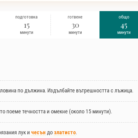
подготовка
готвене
общо
15
30
45
минути
минути
минути
оловина по дължина. Издълбайте вътрешността с лъжица.
ато поеме течността и омекне (около 15 минути).
рязания лук и
чесън
до
златисто
.