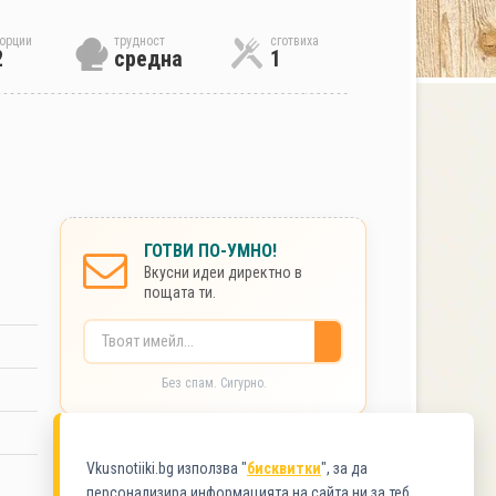
орции
трудност
сготвиха
2
средна
1
ГОТВИ ПО-УМНО!
Вкусни идеи директно в
пощата ти.
Без спам. Сигурно.
КАТЕГОРИЯ
Vkusnotiiki.bg използва "
бисквитки
", за да
персонализира информацията на сайта ни за теб.