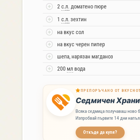
2
с.
л.
доматено пюре
1
с.
л.
зехтин
на вкус сол
на вкус черен пипер
шепа, нарязан магданоз
200
мл
вода
ПРЕПОРЪЧАНО ОТ ВКУСНО
Седмичен Храни
Всяка седмица получаваш ново б
Изпробвай първите 14 дни напъл
Откъде да купя?