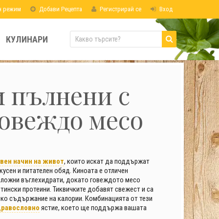
н режим
Добави Рецепта
Регистрирай се
Вход
КУЛИНАРИ
 пълнени с
говеждо месо
вен начин на живот
, които искат да поддържат
кусен и питателен обяд. Киноата е отличен
 сложни въглехидрати, докато говеждото месо
ински протеини. Тиквичките добавят свежест и са
иско съдържание на калории. Комбинацията от тези
дравословно
ястие, което ще поддържа вашата