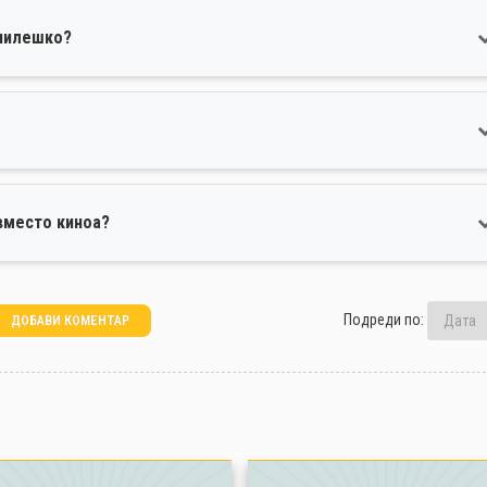
 пилешко?
вместо киноа?
Подреди по:
ДОБАВИ КОМЕНТАР