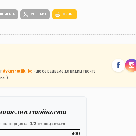
 КНИГАТА
СГОТВИХ
ПЕЧАТ
аг
#vkusnotiiki.bg
- ще се радваме да видим твоите
на :)
нителни стойности
р на порцията:
1/2 от рецептата
400