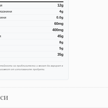
ни
12g
мазнини
4g
нини
0.0g
60mg
400mg
и
45g
8g
5g
35g
стойности са приблизителни и могат да варират в
висимост от използваните продукти.
оси