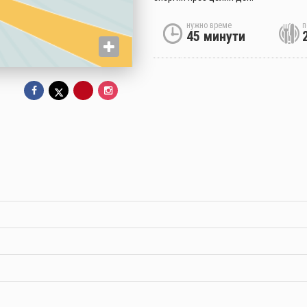
нужно време
п
45 минути