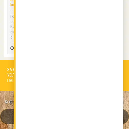
kuhnia/
Гювечът е едно от марковите
ястия на българската кухня.
Винаги е многоцветен, незави
симо дали има или няма мес
о,&#8230;
7.02.2017
51727
ЗА НАС
АВТОРИ
РЕДАКЦИОННА ПОЛИТИКА
УСЛОВИЯ ЗА ПОЛЗВАНЕ
БИСКВИТКИ
КОНТАКТИ
ПАРТНЬОРИ
© ® 2026 ВСИЧКИ ПРАВА ЗАПАЗЕНИ VKUSNOTIIKI.bg | Онлайн от 2007 г.
НАДЕЖДНОСТ И ВКУС ОТ 19 ГОДИНИ. ПАТЕНТОВАН
БРАНД. ВАШИТЕ РЕЦЕПТИ СА В СИГУРНИ РЪЦЕ.