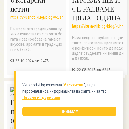
ястия
СЕ РАДВАМЕ
ЦЯЛА ГОДИНА!
https://vkusnotiiki.bg/blog/vkusnotiiki/
https://vkusnotiiki.bg/blog/kuhnqta
Българската традиционна ку
хня е известна със своята бо
Няма нищо по-хубаво от цве
гата и разнообразна гама от
тните, приготвени през лятот
вкусове, аромати и традицио
о конфитюри, които да подс
нни&#8230;
ладят студените ни зимни дн
и.&#8230;
23.10.2024
2475
22.08.2017
6215
Vkusnotiiki.bg използва "
бисквитки
", за да
персонализира информацията на сайта ни за теб.
Повече информация
Гювеч -
пръстите да си
ПРИЕМАМ
оближеш!
https://vkusnotiiki.bg/blog/bulgarska-