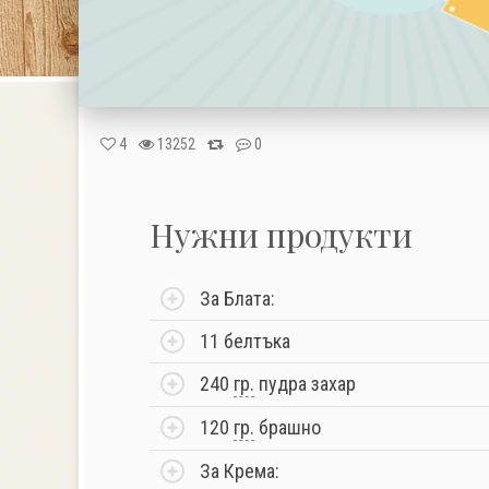
4
13252
0
Нужни продукти
За Блата:
11 белтъка
240
гр.
пудра захар
120
гр.
брашно
За Крема: