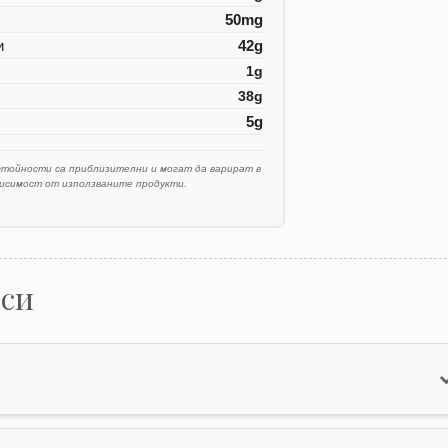
50mg
и
42g
1g
38g
5g
стойности са приблизителни и могат да варират в
висимост от използваните продукти.
оси