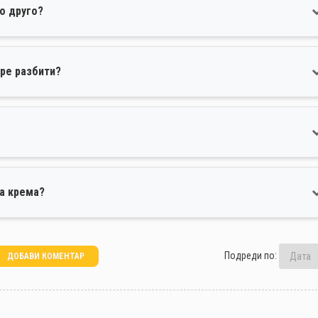
о друго?
ре разбити?
за крема?
Подреди по:
ДОБАВИ КОМЕНТАР