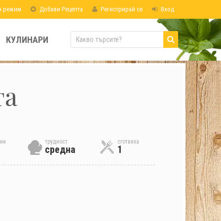
н режим
Добави Рецепта
Регистрирай се
Вход
КУЛИНАРИ
та
ии
трудност
сготвиха
средна
1