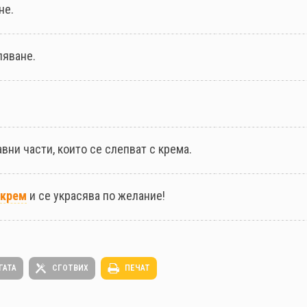
не.
ляване.
.
авни части, които се слепват с крема.
крем
и се украсява по желание!
ГАТА
СГОТВИХ
ПЕЧАТ