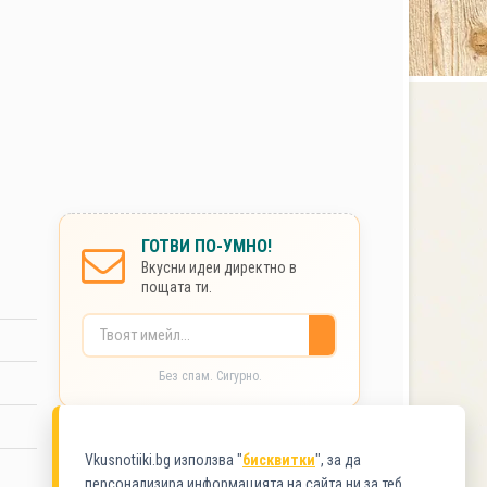
ГОТВИ ПО-УМНО!
Вкусни идеи директно в
пощата ти.
Без спам. Сигурно.
КАТЕГОРИИ
Vkusnotiiki.bg използва "
бисквитки
", за да
персонализира информацията на сайта ни за теб.