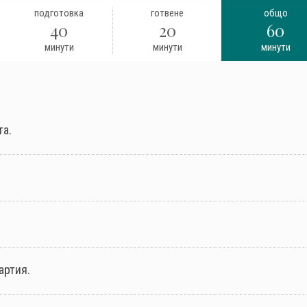
подготовка
готвене
общо
40
20
60
минути
минути
минути
та.
артия.