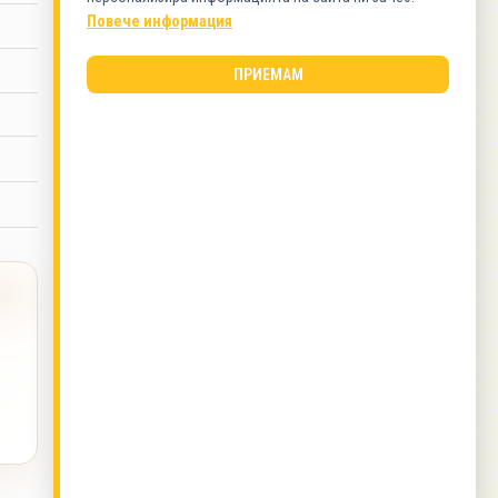
Торти
Повече информация
ВИД КУХНЯ
ПРИЕМАМ
Българска кухня
ОЩЕ ОТ ТОЗИ АВТОР
Белгийски вафли с мая (тип Гофрети)
,
Торта с
бисквити и ванилов крем
,
Пухкав кекс
,
Бяла
коледна торта