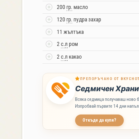
200
гр.
масло
120
гр.
пудра захар
11 жълтъка
2
с.
л
ром
2
с.
л
какао
ПРЕПОРЪЧАНО ОТ ВКУСНО
Седмичен Храни
Всяка седмица получаваш ново б
Изпробвай първите 14 дни напъл
Откъде да купя?