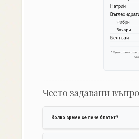
Натрий
Въглехидрат
Фибри
Захари
Белтъци
* Хранителните 
за
Често задавани въпр
Колко време се пече блатът?