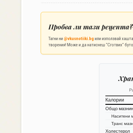
Пробва ли тази рецепта?
Тагни ни
@vkusnotiiki.bg
или използвай хашт
творения! Може и да натиснеш "Сготвих" буто
Хра
Р
Калории
Общо мазни
Наситени 
Транс маз
Холестерол