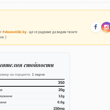
аг
#vkusnotiiki.bg
- ще се радваме да видим твоите
на :)
нителни стойности
азмер на порцията:
1 парче
350
ни
20g
мазнини
12g
нини
0.0g
150mg