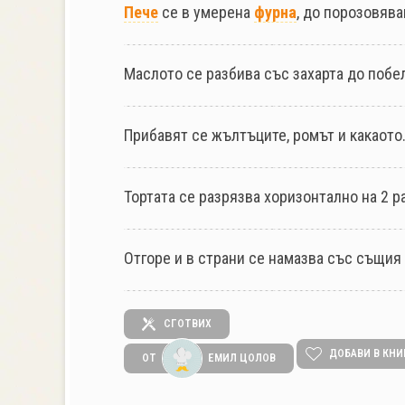
Пече
се в умерена
фурна
, до порозовява
Маслото се разбива със захарта до побе
Прибавят се жълтъците, ромът и какаото
Тортата се разрязва хоризонтално на 2 р
Отгоре и в страни се намазва със същия
СГОТВИХ
ДОБАВИ В КНИ
ОТ
ЕМИЛ ЦОЛОВ