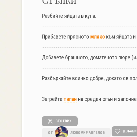
Разбийте яйцата в купа.
Прибавете прясното
мляко
към яйцата и
Добавете брашното, доматеното пюре (
Разбъркайте всичко добре, докато се по
Загрейте
тиган
на среден огън и започне
СГОТВИХ
ДОБАВИ
ОТ
ЛЮБОМИР АНГЕЛОВ