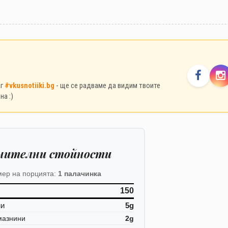
аг
#vkusnotiiki.bg
- ще се радваме да видим твоите
на :)
нителни стойности
мер на порцията:
1 палачинка
150
ни
5g
мазнини
2g