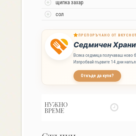
щипка захар
сол
ПРЕПОРЪЧАНО ОТ ВКУСНО
Седмичен Храни
Всяка седмица получаваш ново б
Изпробвай първите 14 дни напъл
Откъде да купя?
НУЖНО
ВРЕМЕ
Стъпки