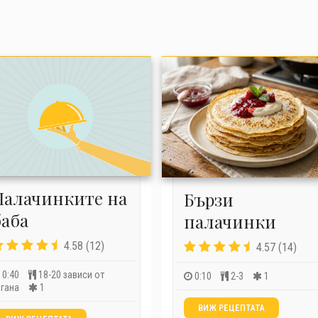
Палачинките на
Бързи
баба
палачинки
4.58 (12)
4.57 (14)
0:40
18-20 зависи от
0:10
2-3
1
игана
1
ВИЖ РЕЦЕПТАТА