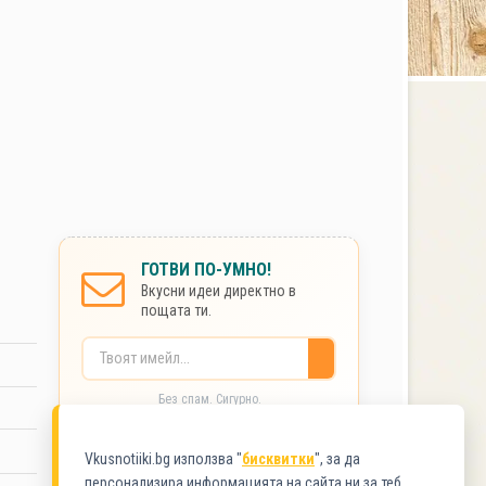
ГОТВИ ПО-УМНО!
Вкусни идеи директно в
пощата ти.
Без спам. Сигурно.
Vkusnotiiki.bg използва "
бисквитки
", за да
КАТЕГОРИИ
персонализира информацията на сайта ни за теб.