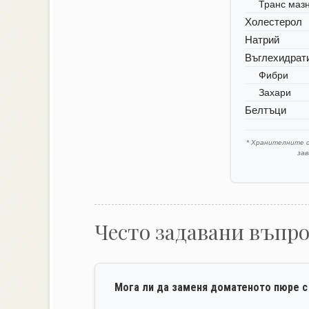
Транс маз
Холестерол
Натрий
Въглехидрат
Фибри
Захари
Белтъци
* Хранителните 
за
Често задавани въпр
Мога ли да заменя доматеното пюре с