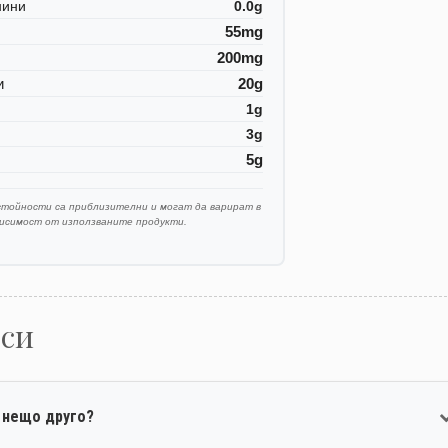
нини
0.0g
55mg
200mg
и
20g
1g
3g
5g
стойности са приблизителни и могат да варират в
висимост от използваните продукти.
оси
 нещо друго?