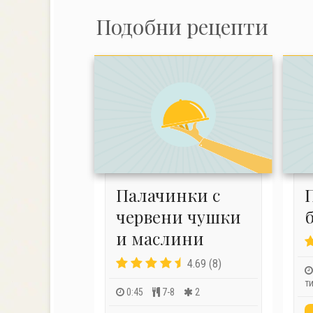
Подобни рецепти
Палачинки с
червени чушки
и маслини
4.69 (8)
т
0:45
7-8
2