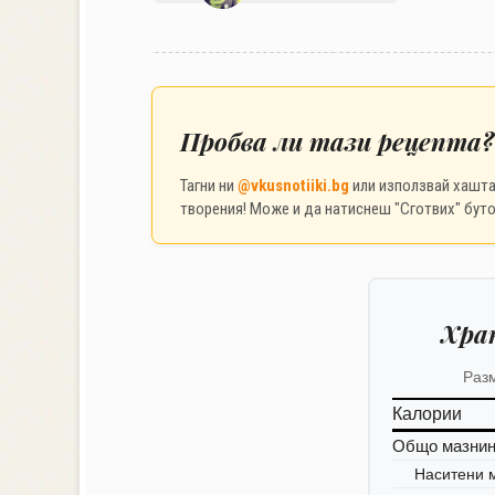
Пробва ли тази рецепта?
Тагни ни
@vkusnotiiki.bg
или използвай хашт
творения! Може и да натиснеш "Сготвих" буто
Хра
Раз
Калории
Общо мазни
Наситени 