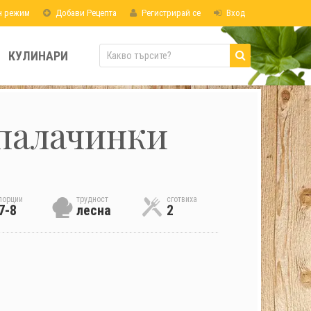
н режим
Добави Рецепта
Регистрирай се
Вход
КУЛИНАРИ
палачинки
порции
трудност
сготвиха
7-8
лесна
2