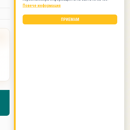
Повече информация
Палачинки
ПРИЕМАМ
ВИД КУХНЯ
Европейска кухня
ОЩЕ ОТ ТОЗИ АВТОР
Марината за свински пържоли на фурна с
кисело мляко
,
Протеинов сладолед
,
Зрял боб
с ориз на фурна
,
Зрял боб на фурна