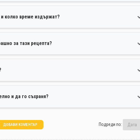
и и колко време издържат?
рашно за тази рецепта?
?
елно и да го съхраня?
Подреди по:
ДОБАВИ КОМЕНТАР