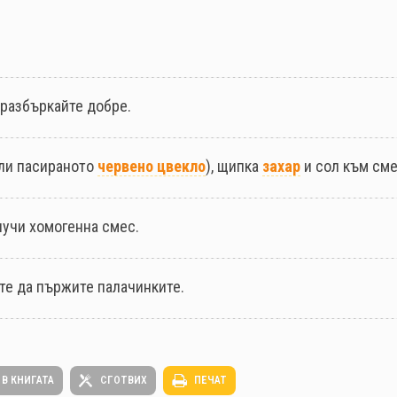
 разбъркайте добре.
или пасираното
червено цвекло
), щипка
захар
и сол към сме
лучи хомогенна смес.
те да пържите палачинките.
 В КНИГАТА
СГОТВИХ
ПЕЧАТ