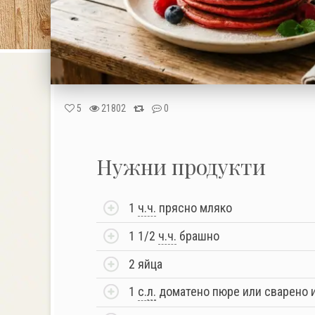
5
21802
0
Нужни продукти
1
ч.ч.
прясно мляко
1 1/2
ч.ч.
брашно
2 яйца
1
с.
л.
доматено пюре или сварено 