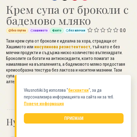
Крем супа от броколи с
бадемово мляко
0.0
без глутен
хашимото
кето
без млечни
Тази крем супа от броколи е идеална за хора, страдащи от
Хашимото или
инсулинова резистентност
, тъй като е без
млечни продукти и съдържа ниско количество въглехидрати.
Броколите са богати на антиоксиданти, които помагат за
намаляване на възпаленията, а бадемовото мляко предоставя
кремообразна текстура без лактоза и наситени мазнини. Тази
супа е
лесна за приготвяне
и предлага вкусна и здравословна
алтернатива на традиционните крем супи.
Vkusnotiiki.bg използва "
бисквитки
", за да
персонализира информацията на сайта ни за теб.
нужно време
порции
трудност
сготвиха
Повече информация
30 минути
4
лесна
1
Нужни продукти
ПРИЕМАМ