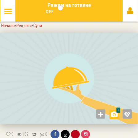
Режим на готвене
OFF
Начало
/
Рецепти
/
Супи
0
0
109
0