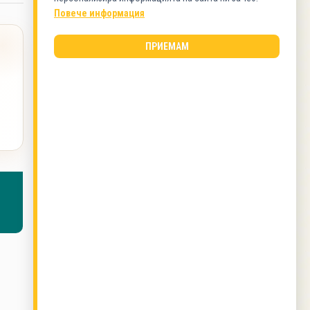
Сладки
Повече информация
ВИД КУХНЯ
ПРИЕМАМ
Българска кухня
ОЩЕ ОТ ТОЗИ АВТОР
Марината за свински пържоли на фурна с
кисело мляко
,
Протеинов сладолед
,
Зрял боб
с ориз на фурна
,
Зрял боб на фурна