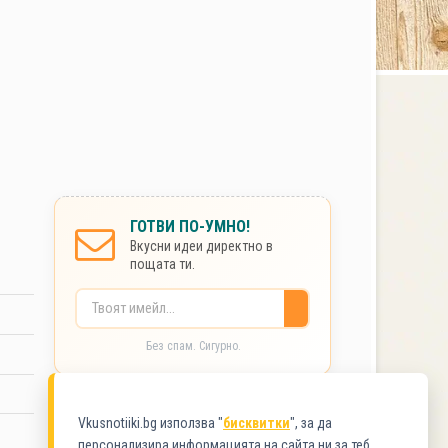
ГОТВИ ПО-УМНО!
Вкусни идеи директно в
пощата ти.
Без спам. Сигурно.
КАТЕГОРИИ
Vkusnotiiki.bg използва "
бисквитки
", за да
персонализира информацията на сайта ни за теб.