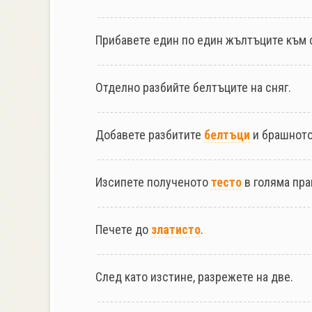
Прибавете един по един жълтъците към 
Отделно разбийте белтъците на сняг.
Добавете разбитите
белтъци
и брашното
Изсипете полученото
тесто
в голяма пра
Печете до
златисто
.
След като изстине, разрежете на две.