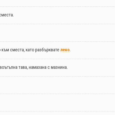
сместа.
 към сместа, като разбърквате
леко
.
воъгълна тава, намазана с мазнина.