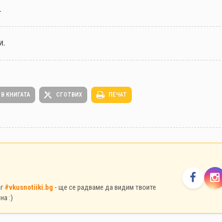
.
и.
 В КНИГАТА
СГОТВИХ
ПЕЧАТ
аг
#vkusnotiiki.bg
- ще се радваме да видим твоите
на :)