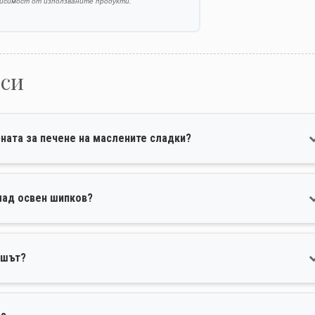
висимост от използваните продукти.
оси
ната за печене на маслените сладки?
лад освен шипков?
ишът?