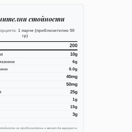
нителни стойности
порцията:
1 парче (приблизително 50
гр)
200
ни
10g
мазнини
6g
нини
0.0g
40mg
50mg
и
25g
1g
15g
3g
стойности са приблизителни и могат да варират в