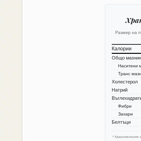
Хра
Размер на 
Калории
Общо мазни
Наситени 
Транс маз
Холестерол
Натрий
Въглехидрат
Фибри
Захари
Белтъци
* Хранителните 