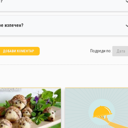
н?
ре изпечен?
Подреди по:
ДОБАВИ КОМЕНТАР