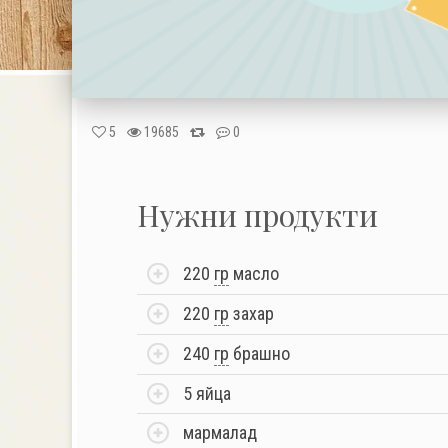
5
19685
0
Нужни продукти
220
гр
масло
220
гр
захар
240
гр
брашно
5 яйца
мармалад