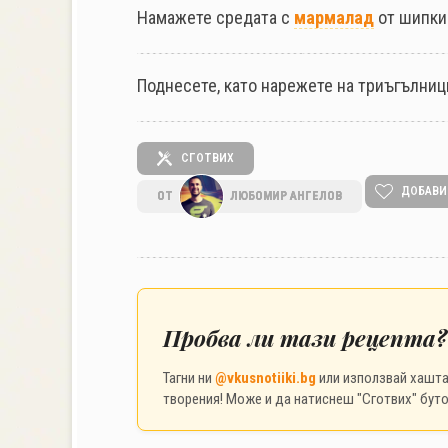
Намажете средата с
мармалад
от шипки
Поднесете, като нарежете на триъгълниц
СГОТВИХ
ДОБАВИ
ОТ
ЛЮБОМИР АНГЕЛОВ
Пробва ли тази рецепта?
Тагни ни
@vkusnotiiki.bg
или използвай хашт
творения! Може и да натиснеш "Сготвих" буто