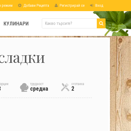
н режим
Добави Рецепта
Регистрирай се
Вход
КУЛИНАРИ
сладки
орции
трудност
сготвиха
8
средна
2