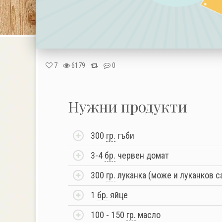
7
6179
0
Нужни продукти
300
гр.
гъби
3-4
бр.
червен домат
300
гр.
луканка (може и луканков с
1
бр.
яйце
100 - 150
гр.
масло