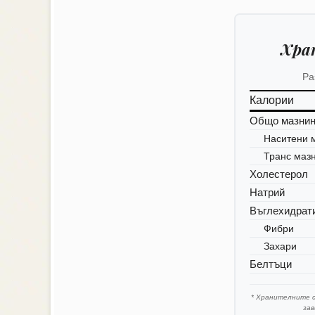
Хра
Ра
Калории
Общо мазни
Наситени 
Транс маз
Холестерол
Натрий
Въглехидрат
Фибри
Захари
Белтъци
* Хранителните 
за