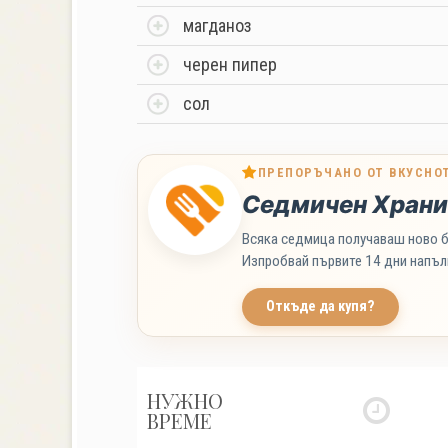
магданоз
черен пипер
сол
ПРЕПОРЪЧАНО ОТ ВКУСНО
Седмичен Храни
Всяка седмица получаваш ново б
Изпробвай първите 14 дни напъл
Откъде да купя?
НУЖНО
ВРЕМЕ