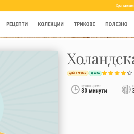
Хранителе
РЕЦЕПТИ
КОЛЕКЦИИ
ТРИКОВЕ
ПОЛЕЗНО
Холандск
без глутен
кето
нужно време
п
30 минути