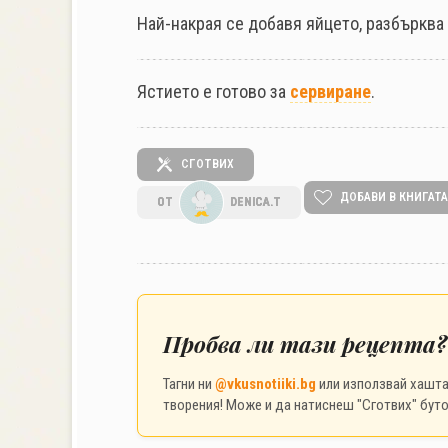
Най-накрая се добавя яйцето, разбърква 
Ястието е готово за
сервиране
.
СГОТВИХ
ДОБАВИ В КНИГАТА
ОТ
DENICA.T
Пробва ли тази рецепта?
Тагни ни
@vkusnotiiki.bg
или използвай хашт
творения! Може и да натиснеш "Сготвих" буто