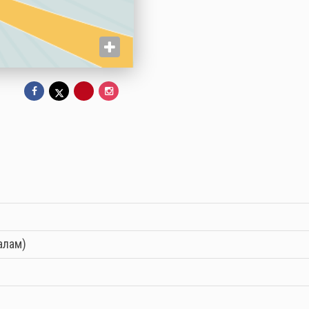
алам)