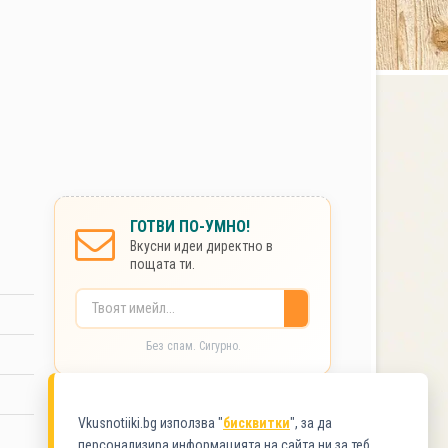
ГОТВИ ПО-УМНО!
Вкусни идеи директно в
пощата ти.
Без спам. Сигурно.
КАТЕГОРИИ
Vkusnotiiki.bg използва "
бисквитки
", за да
персонализира информацията на сайта ни за теб.