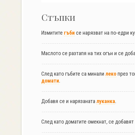
Стъпки
Измитите
гъби
се нарязват на по-едри ку
Маслото се разтапя на тих огън и се доб
След като гъбите са минали
леко
през то
домати
.
Добавя се и нарязаната
луканка
.
След като доматите омекнат, се добавят