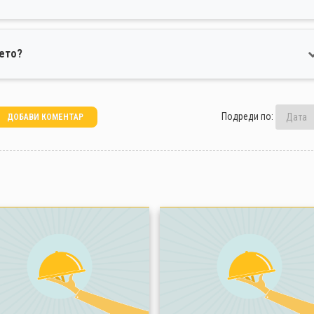
ието?
Подреди по:
ДОБАВИ КОМЕНТАР