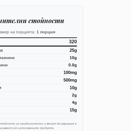
нителни стойности
змер на порцията:
1 порция
320
ни
25g
мазнини
10g
нини
0.0g
100mg
500mg
и
10g
2g
4g
15g
стойности са приблизителни и могат да варират в
висимост от използваните продукти.