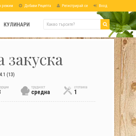
н режим
Добави Рецепта
Регистрирай се
Вход
КУЛИНАРИ
а закуска
4.1 (13)
орции
трудност
сготвиха
3
средна
1