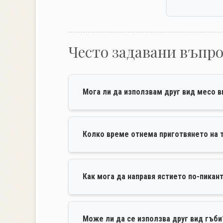
Често задавани въпр
Мога ли да използвам друг вид месо 
Колко време отнема приготвянето на 
Как мога да направя ястието по-пикан
Може ли да се използва друг вид гъби