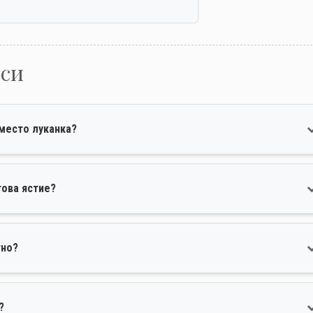
оси
вместо луканка?
това ястие?
тно?
?