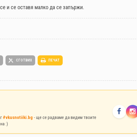
се и се оставя малко да се запържи.
СГОТВИХ
ПЕЧАТ
аг
#vkusnotiiki.bg
- ще се радваме да видим твоите
на :)