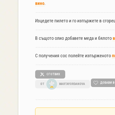
вино
.
Изцедете пилето и го изпържете в сгоре
В същото олио добавете меда и бялото
в
С получения сос полейте изпърженото
п
СГОТВИХ
ДОБАВИ В
ОТ
MARTAYORDANOVA