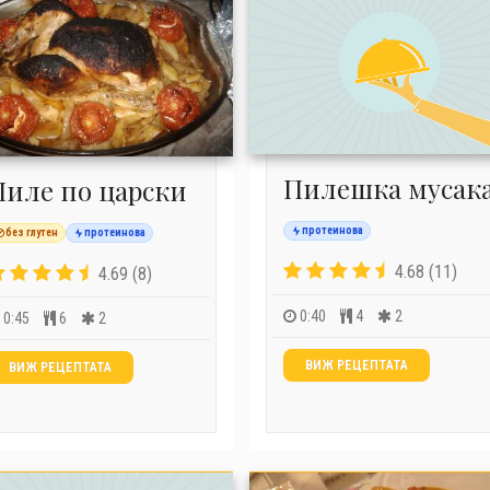
Пилешка мусак
Пиле по царски
протеинова
без глутен
протеинова
4.68 (11)
4.69 (8)
0:40
4
2
0:45
6
2
ВИЖ РЕЦЕПТАТА
ВИЖ РЕЦЕПТАТА