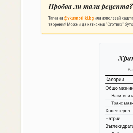
Пробва ли тази рецепта?
Тагни ни
@vkusnotiiki.bg
или използвай хашт
творения! Може и да натиснеш "Сготвих" буто
Хра
Ра
Калории
Общо мазни
Наситени 
Транс маз
Холестерол
Натрий
Въглехидрат