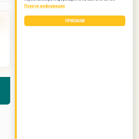
Пилешко
Повече информация
ВИД КУХНЯ
ПРИЕМАМ
Българска кухня
ОЩЕ ОТ ТОЗИ АВТОР
Майонезено-млечен сос
,
Вкусотийка ала
Марта