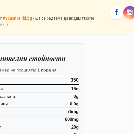
аг
#vkusnotiiki.bg
- ще се радваме да видим твоите
на :)
нителни стойности
змер на порцията:
1 порция
350
ни
15g
мазнини
3g
нини
0.0g
75mg
600mg
и
20g