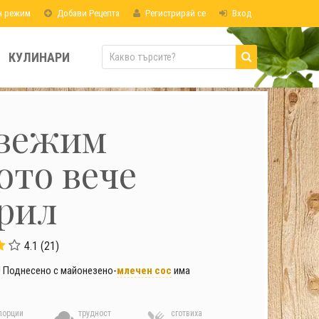
н режим
Добави Рецепта
Регистрирай се
Вход
КУЛИНАРИ
свежим
ото вече
грил
4.1 (21)
! Поднесено с майонезено-
млечен сос
има
порции
трудност
сготвиха