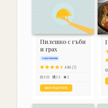
Пилешко с гъби
и грах
протеинова
4.86 (7)
0:20
2-3
2
ВИЖ РЕЦЕПТАТА