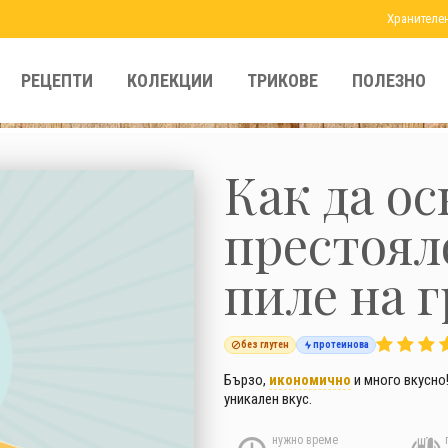
Хранителе
РЕЦЕПТИ
КОЛЕКЦИИ
ТРИКОВЕ
ПОЛЕЗНО
Как да о
престоял
пиле на 
без глутен
протеинова
Бързо,
икономично
и много вкусно
уникален вкус.
нужно време