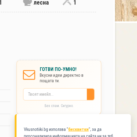
1
лесна
1
ГОТВИ ПО-УМНО!
Вкусни идеи директно в
пощата ти.
Без спам. Сигурно.
КАТЕГОРИИ
Vkusnotiiki.bg използва "
бисквитки
", за да
персонализира информацията на сайта ни за теб.