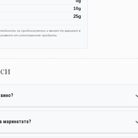
0g
10g
25g
стойности са приблизителни и могат да варират в
висимост от използваните продукти.
оси
 вино?
в маринатата?