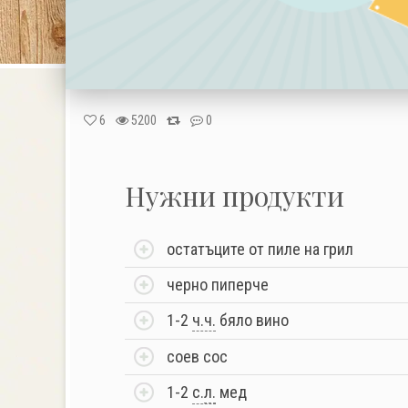
6
5200
0
Нужни продукти
остатъците от пиле на грил
черно пиперче
1-2
ч.ч.
бяло вино
соев сос
1-2
с.
л.
мед