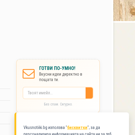
ГОТВИ ПО-УМНО!
Вкусни идеи директно в
пощата ти.
Без спам. Сигурно.
КАТЕГОРИИ
Vkusnotiiki.bg използва "
бисквитки
", за да
персонализира информацията на сайта ни за теб.