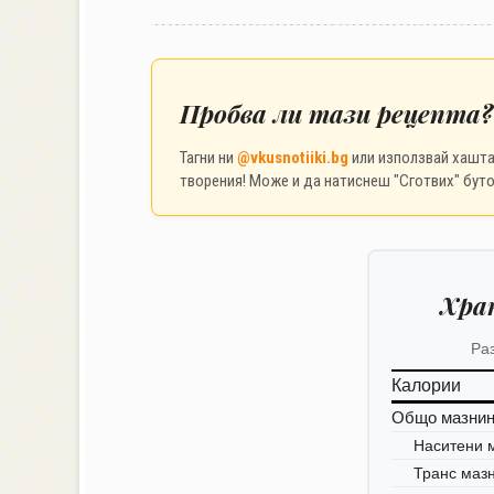
Пробва ли тази рецепта?
Тагни ни
@vkusnotiiki.bg
или използвай хашт
творения! Може и да натиснеш "Сготвих" буто
Хра
Ра
Калории
Общо мазни
Наситени 
Транс маз