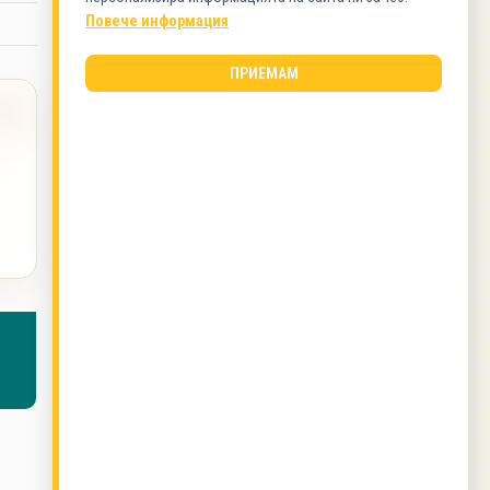
Ястия без месо
Повече информация
ВИД КУХНЯ
ПРИЕМАМ
Българска кухня
ОЩЕ ОТ ТОЗИ АВТОР
Палачинки &quot;Роси&quot;
,
Грах
&#039;&#039;Роси&#039;&#039;
,
Карбонара
(оригинални италиански)