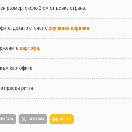
н размер, около 2 см от всяка страна.
фите, докато станат с
хрупкава коричка
.
ържените
картофи
.
 към картофите.
ко пресен риган.
КНИГАТА
СГОТВИХ
ПЕЧАТ