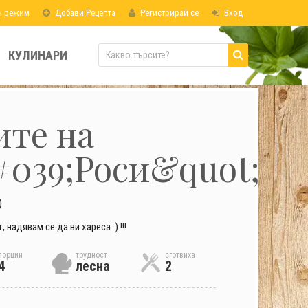
н режим
Добави Рецепта
Регистрирай се
Вход
КУЛИНАРИ
те на
039;Роси&quot;
)
 надявам се да ви хареса :) !!!
порции
трудност
сготвиха
4
лесна
2