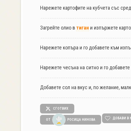
Нарежете картофите на кубчета със среде
Загрейте олио в
тиган
и изпържете карто
Нарежете копъра и го добавете към изп
Нарежете чесъна на ситно и го добавете
Добавете сол на вкус и, по желание, мал
СГОТВИХ
ДОБАВИ В 
ОТ
РОСИЦА НИНОВА