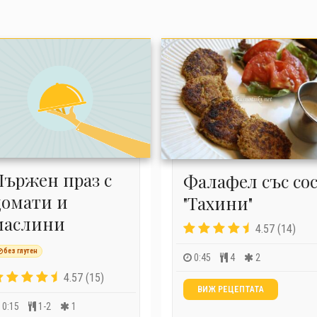
Пържен праз с
Фалафел със со
домати и
"Тахини"
маслини
4.57 (14)
без глутен
0:45
4
2
4.57 (15)
ВИЖ РЕЦЕПТАТА
0:15
1-2
1