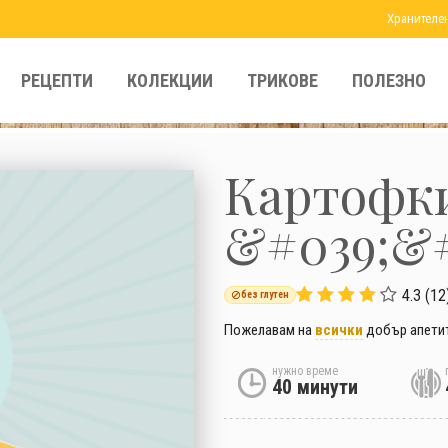
Хранителе
РЕЦЕПТИ
КОЛЕКЦИИ
ТРИКОВЕ
ПОЛЕЗНО
Картофки
&#039;&#
4.3 (12
без глутен
Пожелавам на
всички
добър апетит,
нужно време
40 минути