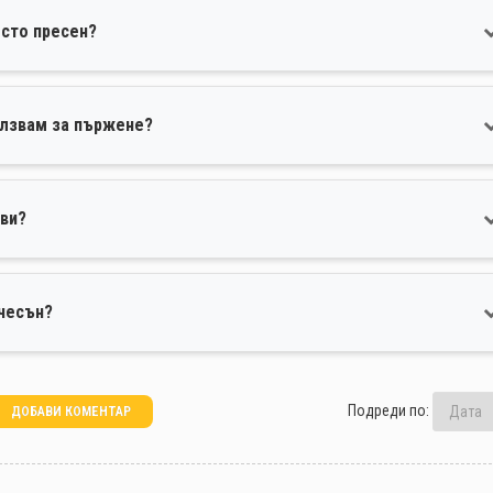
есто пресен?
олзвам за пържене?
ови?
 чесън?
Подреди по:
ДОБАВИ КОМЕНТАР