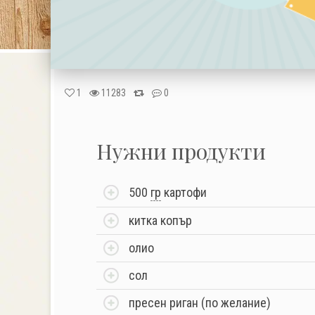
1
11283
0
Нужни продукти
500
гр
картофи
китка копър
олио
сол
пресен риган (по желание)