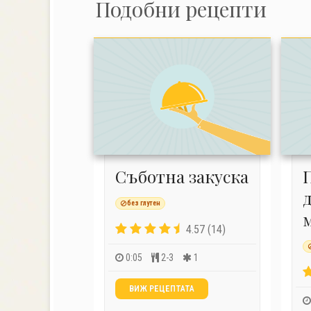
Подобни рецепти
Съботна закуска
без глутен
4.57 (14)
0:05
2-3
1
ВИЖ РЕЦЕПТАТА