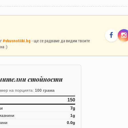
аг
#vkusnotiiki.bg
- ще се радваме да видим твоите
на :)
нителни стойности
змер на порцията:
100 грама
150
ни
7g
мазнини
1g
нини
0.0g