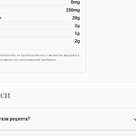
0mg
150mg
и
20g
2g
1g
2g
стойности са приблизителни и могат да варират в
висимост от използваните продукти.
оси
тази рецепта?