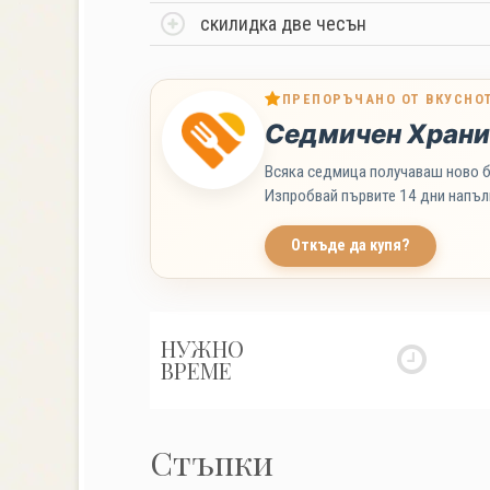
скилидка две чесън
ПРЕПОРЪЧАНО ОТ ВКУСНО
Седмичен Храни
Всяка седмица получаваш ново б
Изпробвай първите 14 дни напъл
Откъде да купя?
НУЖНО
ВРЕМЕ
Стъпки