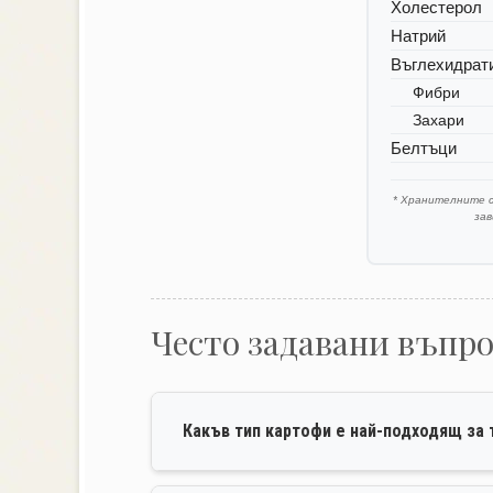
Холестерол
Натрий
Въглехидрат
Фибри
Захари
Белтъци
* Хранителните 
за
Често задавани въпр
Какъв тип картофи е най-подходящ за 