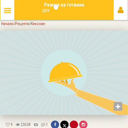
Режим на готвене
OFF
Начало
/
Рецепти
/
Кексове
9
23638
1