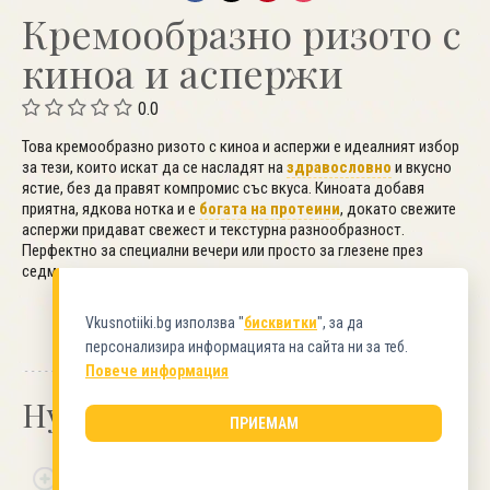
Кремообразно ризото с
киноа и аспержи
0.0
Това кремообразно ризото с киноа и аспержи е идеалният избор
за тези, които искат да се насладят на
здравословно
и вкусно
ястие, без да правят компромис със вкуса. Киноата добавя
приятна, ядкова нотка и е
богата на протеини
, докато свежите
аспержи придават свежест и текстурна разнообразност.
Перфектно за специални вечери или просто за глезене през
седмицата.
Vkusnotiiki.bg използва "
бисквитки
", за да
нужно време
порции
трудност
сготвиха
персонализира информацията на сайта ни за теб.
45 минути
4
средна
1
Повече информация
Нужни продукти
ПРИЕМАМ
1 чаша киноа