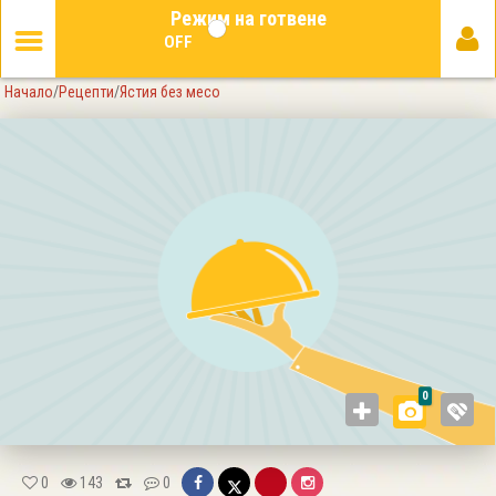
Режим на готвене
OFF
Начало
/
Рецепти
/
Ястия без месо
0
0
143
0