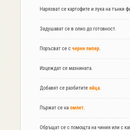
Нарязват се картофите и лука на тънки ф
Задушават се в олио до готовност.
Поръсват се с
черен пипер
.
Изцеждат се мазнината.
Добавят се разбитите
яйца
.
Пържат се на
омлет
.
Обръщат се с помощта на чиния или с ка