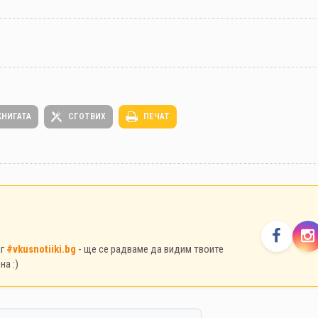
КНИГАТА
СГОТВИХ
ПЕЧАТ
аг
#vkusnotiiki.bg
- ще се радваме да видим твоите
на :)