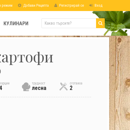
н режим
Добави Рецепта
Регистрирай се
Вход
КУЛИНАРИ
картофи
)
порции
трудност
сготвиха
4
лесна
2