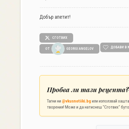
Добър апетит!
СГОТВИХ
ДОБАВИ В 
ОТ
GEORGI ANGELOV
Пробва ли тази рецепта?
Тагни ни
@vkusnotiiki.bg
или използвай хашт
творения! Може и да натиснеш "Сготвих" буто