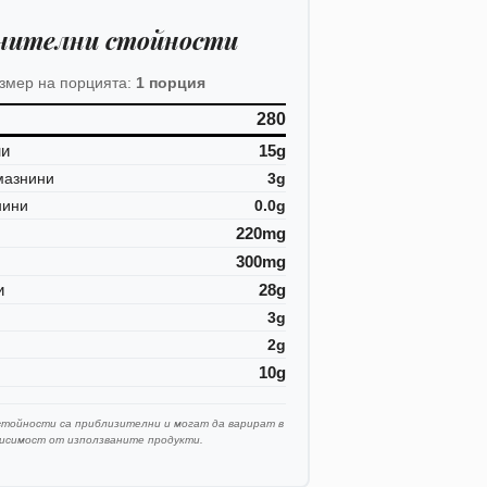
нителни стойности
змер на порцията:
1 порция
280
ни
15g
мазнини
3g
нини
0.0g
220mg
300mg
и
28g
3g
2g
10g
стойности са приблизителни и могат да варират в
висимост от използваните продукти.