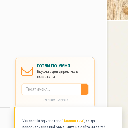
ГОТВИ ПО-УМНО!
Вкусни идеи директно в
пощата ти.
Без спам. Сигурно.
Vkusnotiiki.bg използва "
бисквитки
", за да
КАТЕГОРИИ
персонализира информацията на сайта ни за теб.