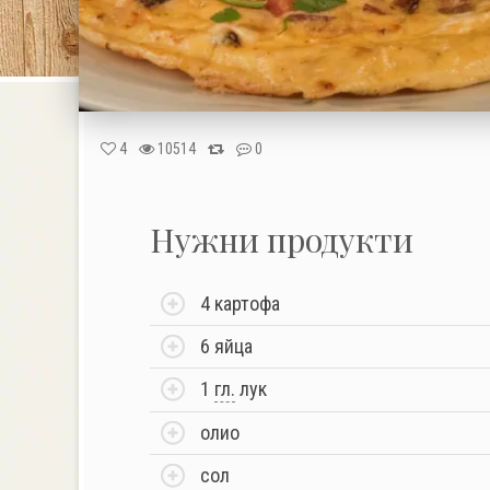
4
10514
0
Нужни продукти
4 картофа
6 яйца
1
гл.
лук
олио
сол