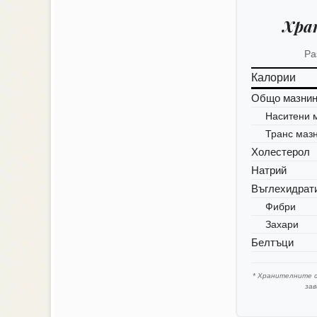
Хра
Ра
Калории
Общо мазни
Наситени 
Транс маз
Холестерол
Натрий
Въглехидрат
Фибри
Захари
Белтъци
* Хранителните 
за