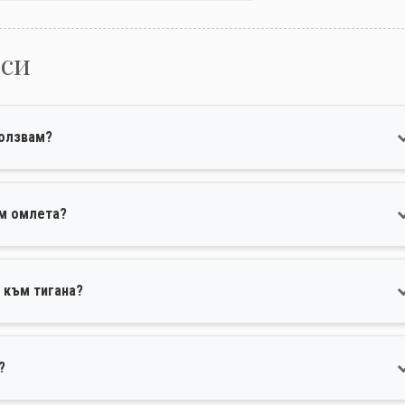
оси
ползвам?
ъм омлета?
 към тигана?
?