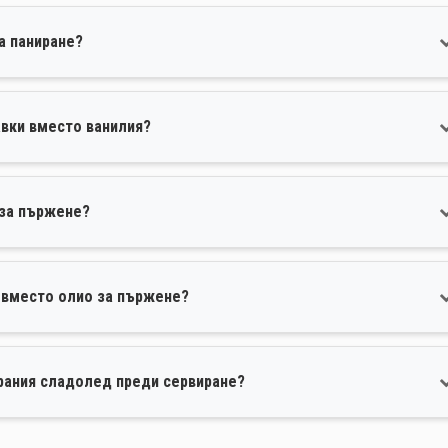
а паниране?
авки вместо ванилия?
 за пържене?
 вместо олио за пържене?
рания сладолед преди сервиране?