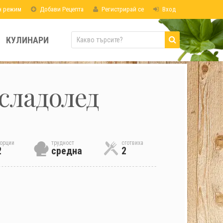
н режим
Добави Рецепта
Регистрирай се
Вход
КУЛИНАРИ
сладолед
орции
трудност
сготвиха
2
средна
2