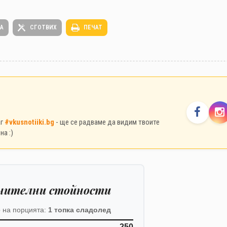
ТА
СГОТВИХ
ПЕЧАТ
аг
#vkusnotiiki.bg
- ще се радваме да видим твоите
на :)
нителни стойности
 на порцията:
1 топка сладолед
250