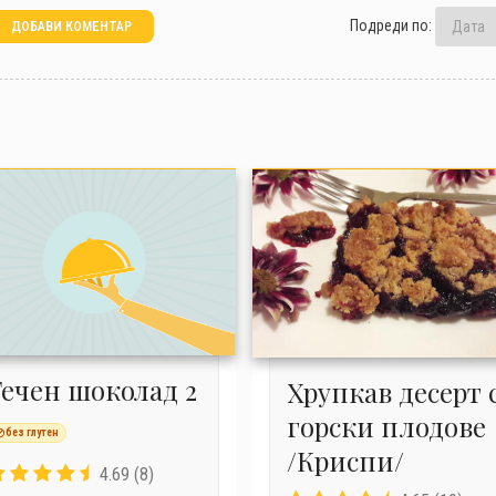
Подреди по:
ДОБАВИ КОМЕНТАР
Течен шоколад 2
Хрупкав десерт 
горски плодове
без глутен
/Криспи/
4.69 (8)