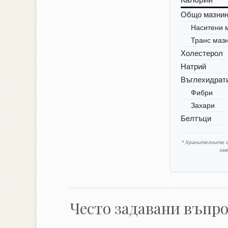
Общо мазни
Наситени 
Транс маз
Холестерол
Натрий
Въглехидрат
Фибри
Захари
Белтъци
* Хранителните 
за
Често задавани въпр