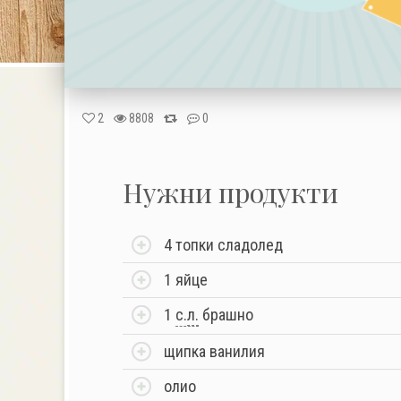
2
8808
0
Нужни продукти
4 топки сладолед
1 яйце
1
с.
л.
брашно
щипка ванилия
олио