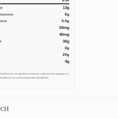
ни
13g
мазнини
8g
нини
0.0g
50mg
40mg
и
30g
0g
25g
4g
стойности са приблизителни и могат да варират в
висимост от използваните продукти.
оси