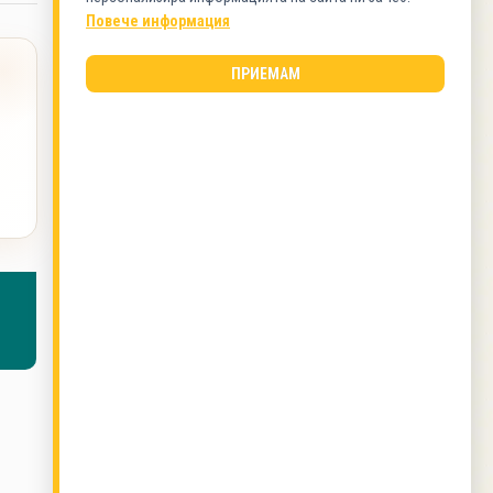
Десерти
Повече информация
ВИД КУХНЯ
ПРИЕМАМ
Българска кухня
ОЩЕ ОТ ТОЗИ АВТОР
Патладжан бюрек
,
Пухкав кекс с ябълки
,
Шоколадов десерт "Теди"
,
Зеленчуци,който
не яде ..