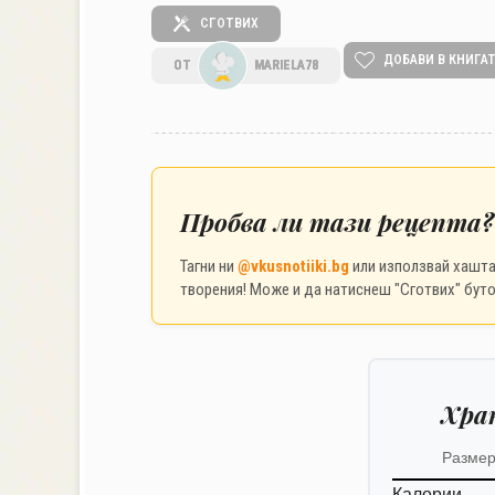
СГОТВИХ
ДОБАВИ В КНИГА
ОТ
MARIELA78
Пробва ли тази рецепта?
Тагни ни
@vkusnotiiki.bg
или използвай хашт
творения! Може и да натиснеш "Сготвих" буто
Хра
Размер
Калории