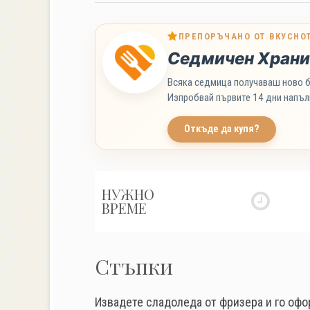
ПРЕПОРЪЧАНО ОТ ВКУСНО
Седмичен Храни
Всяка седмица получаваш ново б
Изпробвай първите 14 дни напъл
Откъде да купя?
НУЖНО
ВРЕМЕ
Стъпки
Извадете сладоледа от фризера и го офо