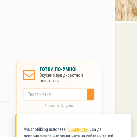
ГОТВИ ПО-УМНО!
Вкусни идеи директно в
пощата ти.
Без спам. Сигурно.
КАТЕГОРИИ
Vkusnotiiki.bg използва "
бисквитки
", за да
персонализира информацията на сайта ни за теб.