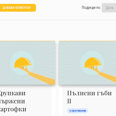
Подреди по:
ДОБАВИ КОМЕНТАР
Хрупкави
Пълнени гъби
пържени
ІІ
картофки
протеинова