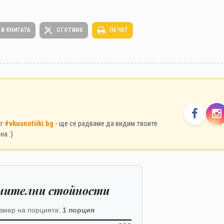
 В КНИГАТА
СГОТВИХ
ПЕЧАТ
аг
#vkusnotiiki.bg
- ще се радваме да видим твоите
на :)
нителни стойности
змер на порцията:
1 порция