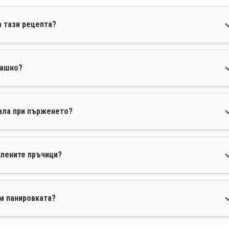
а тази рецепта?
рашно?
вала при пърженето?
алените пръчици?
м панировката?