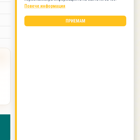
Предястия
Повече информация
ВИД КУХНЯ
ПРИЕМАМ
Българска кухня
ОЩЕ ОТ ТОЗИ АВТОР
Марината за свински пържоли на фурна с
кисело мляко
,
Протеинов сладолед
,
Зрял боб
с ориз на фурна
,
Зрял боб на фурна