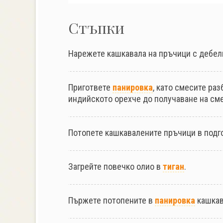
Стъпки
Нарежете кашкавала на пръчици с дебели
Пригответе
панировка
, като смесите раз
индийското орехче до получаване на см
Потопете кашкавалените пръчици в подг
Загрейте повечко олио в
тиган
.
Пържете потопените в
панировка
кашкав