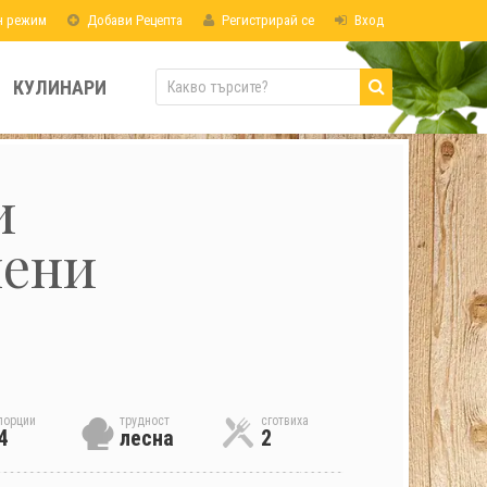
н режим
Добави Рецепта
Регистрирай се
Вход
КУЛИНАРИ
и
лени
порции
трудност
сготвиха
4
лесна
2