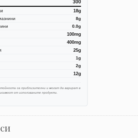
300
ни
18g
мазнини
8g
нини
0.0g
100mg
400mg
и
25g
1g
2g
12g
стойности са приблизителни и могат да варират в
висимост от използваните продукти.
оси