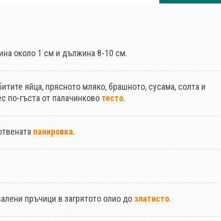
на около 1 см и дължина 8-10 см.
битите яйца, прясното мляко, брашното, сусама, солта и
ес по-гъста от палачинково
тесто
.
отвената
панировка
.
алени пръчици в загрятото олио до
златисто
.