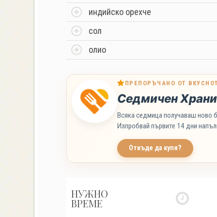
индийско орехче
сол
олио
ПРЕПОРЪЧАНО ОТ ВКУСНО
Седмичен Храни
Всяка седмица получаваш ново б
Изпробвай първите 14 дни напъл
Откъде да купя?
НУЖНО
ВРЕМЕ