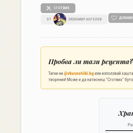
СГОТВИХ
ДОБАВИ
ОТ
ЛЮБОМИР АНГЕЛОВ
Пробва ли тази рецепта?
Тагни ни
@vkusnotiiki.bg
или използвай хашт
творения! Може и да натиснеш "Сготвих" буто
Хра
Ра