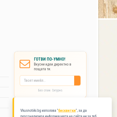
ГОТВИ ПО-УМНО!
Вкусни идеи директно в
пощата ти.
Без спам. Сигурно.
КАТЕГОРИИ
Vkusnotiiki.bg използва "
бисквитки
", за да
персонализира информацията на сайта ни за теб.