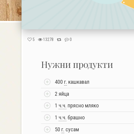
5
13278
0
Нужни продукти
400
г.
кашкавал
2 яйца
1
ч.ч.
прясно мляко
1
ч.ч.
брашно
50
г.
сусам