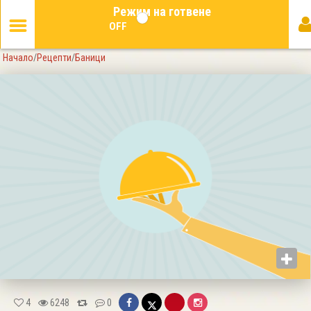
Режим на готвене
OFF
Начало
/
Рецепти
/
Баници
4
6248
0