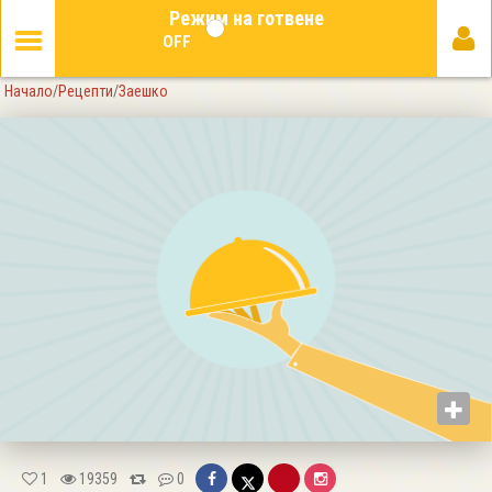
Режим на готвене
OFF
Начало
/
Рецепти
/
Заешко
1
19359
0