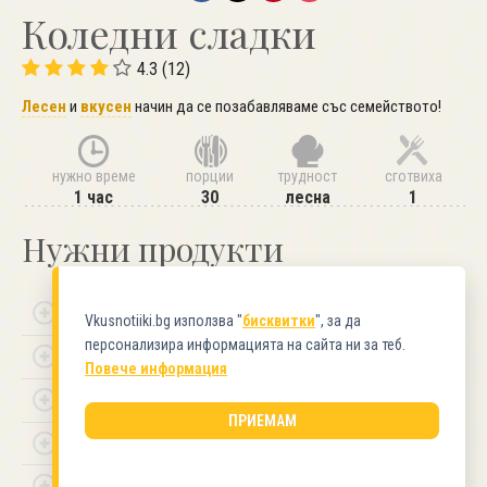
Коледни сладки
4.3 (12)
Лесен
и
вкусен
начин да се позабавляваме със семейството!
нужно време
порции
трудност
сготвиха
1 час
30
лесна
1
Нужни продукти
2
бр.
яйца
Vkusnotiiki.bg използва "
бисквитки
", за да
персонализира информацията на сайта ни за теб.
1
ч.ч.
захар
Повече информация
1
ч.ч.
олио
ПРИЕМАМ
брашно колкото поеме
1
бр.
бакпулвер