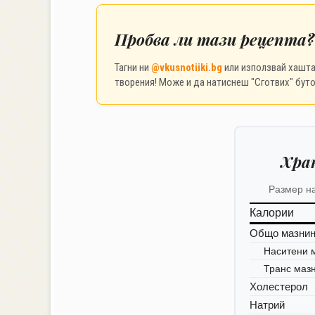
Пробва ли тази рецепта?
Тагни ни
@vkusnotiiki.bg
или използвай хашт
творения! Може и да натиснеш "Сготвих" буто
Хра
Размер н
Калории
Общо мазни
Наситени 
Транс маз
Холестерол
Натрий