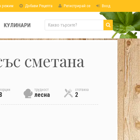
н режим
Добави Рецепта
Регистрирай се
Вход
КУЛИНАРИ
със сметана
порции
трудност
сготвиха
8
лесна
2