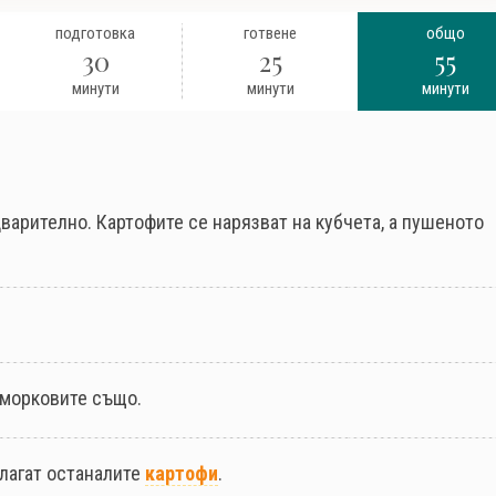
подготовка
готвене
общо
30
25
55
минути
минути
минути
варително. Картофите се нарязват на кубчета, а пушеното
морковите също.
слагат останалите
картофи
.