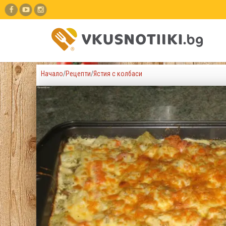
Начало
/
Рецепти
/
Ястия с колбаси