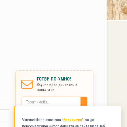
ГОТВИ ПО-УМНО!
Вкусни идеи директно в
пощата ти.
Без спам. Сигурно.
Vkusnotiiki.bg използва "
бисквитки
", за да
персонализира информацията на сайта ни за теб.