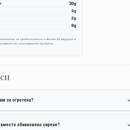
и
30g
3g
2g
8g
стойности са приблизителни и могат да варират в
висимост от използваните продукти.
оси
ам за огретена?
е вместо обикновено сирене?