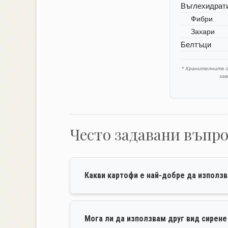
Въглехидрат
Фибри
Захари
Белтъци
* Хранителните 
за
Често задавани въпр
Какви картофи е най-добре да използв
Мога ли да използвам друг вид сирен