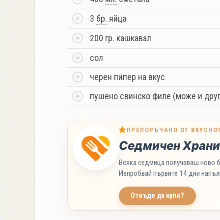
3
бр.
яйца
200
гр.
кашкавал
сол
черен пипер на вкус
пушено свинско филе (може и друг
ПРЕПОРЪЧАНО ОТ ВКУСНО
Седмичен Храни
Всяка седмица получаваш ново б
Изпробвай първите 14 дни напъл
Откъде да купя?