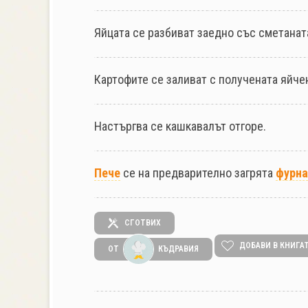
Яйцата се разбиват заедно със сметанат
Картофите се заливат с получената яйче
Настъргва се кашкавалът отгоре.
Пече
се на предварително загрята
фурна
СГОТВИХ
ДОБАВИ В КНИГА
ОТ
КЪДРАВИЯ