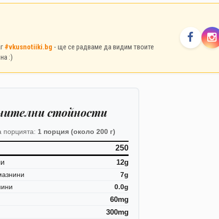
аг
#vkusnotiiki.bg
- ще се радваме да видим твоите
на :)
нителни стойности
а порцията:
1 порция (около 200 г)
250
ни
12g
мазнини
7g
нини
0.0g
60mg
300mg