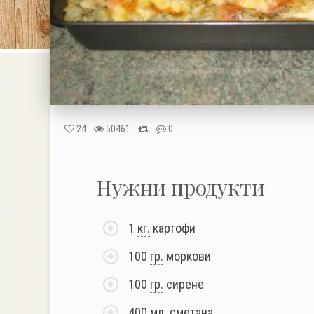
24
50461
0
Нужни продукти
1
кг.
картофи
100
гр.
моркови
100
гр.
сирене
400
мл.
сметана