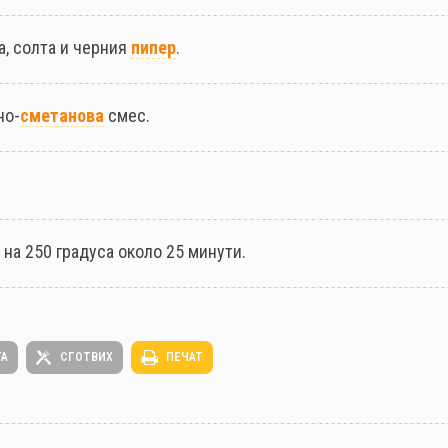
а, солта и черния
пипер
.
но-
сметанова
смес.
на 250 градуса около 25 минути.
ТА
СГОТВИХ
ПЕЧАТ